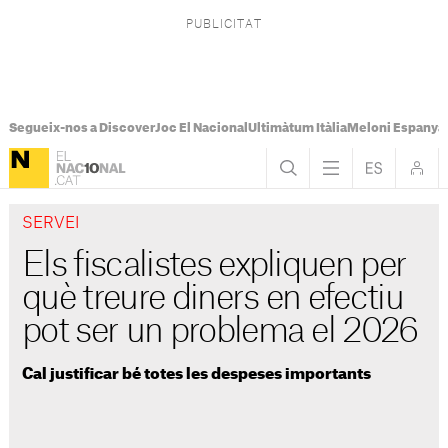
Segueix-nos a Discover
Joc El Nacional
Ultimàtum Itàlia
Meloni Espanya
SERVEI
Els fiscalistes expliquen per
què treure diners en efectiu
pot ser un problema el 2026
Cal justificar bé totes les despeses importants