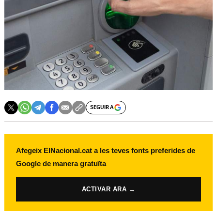
SEGUIR A
Afegeix ElNacional.cat a les teves fonts preferides de
Google de manera gratuïta
ACTIVAR ARA →