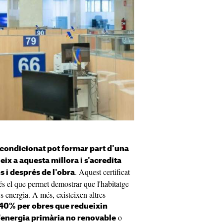
e condicionat pot formar part d'una
ix a aquesta millora i s'acredita
. Aquest certificat
s i després de l'obra
és el que permet demostrar que l'habitatge
nergia. A més, existeixen altres
 40% per obres que redueixin
o
energia primària no renovable