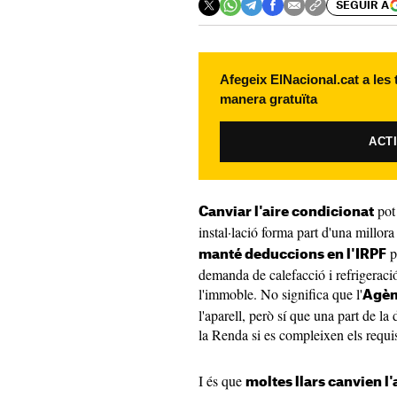
SEGUIR A
Afegeix ElNacional.cat a les
manera gratuïta
ACT
pot 
Canviar l'aire condicionat
instal·lació forma part d'una millora
p
manté deduccions en l'IRPF
demanda de calefacció i refrigeraci
l'immoble. No significa que l'
Agèn
l'aparell, però sí que una part de la
la Renda si es compleixen els requis
I és que
moltes llars canvien l