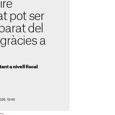
ire
t pot ser
barat del
gràcies a
ant a nivell fiscal
026. 10:45