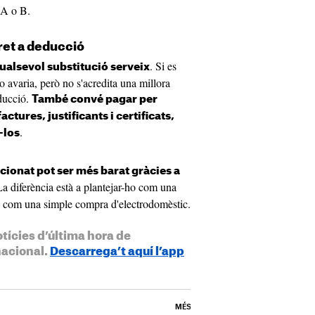
a A o B.
ret a deducció
. Si es
ualsevol substitució serveix
 o avaria, però no s'acredita una millora
educció.
També convé pagar per
ctures, justificants i certificats,
.
-los
icionat pot ser més barat gràcies a
La diferència està a plantejar-ho com una
o com una simple compra d'electrodomèstic.
otícies d’última hora de
nacional.
Descarrega’t aquí l’app
MÉS