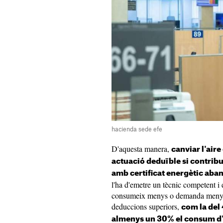
hacienda sede efe
D'aquesta manera,
canviar l'air
actuació deduïble si contribue
amb certificat energètic aban
l'ha d'emetre un tècnic competent i 
consumeix menys o demanda menys e
deduccions superiors,
com la del
almenys un 30% el consum d'