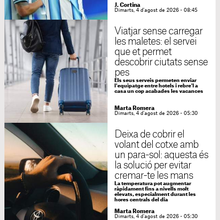
J. Cortina
Dimarts, 4 d'agost de 2026 - 08:45
Viatjar sense carregar
les maletes: el servei
que et permet
descobrir ciutats sense
pes
Els seus serveis permeten enviar
l'equipatge entre hotels i rebre'l a
casa un cop acabades les vacances
Marta Romera
Dimarts, 4 d'agost de 2026 - 05:30
Deixa de cobrir el
volant del cotxe amb
un para-sol: aquesta és
la solució per evitar
cremar-te les mans
La temperatura pot augmentar
ràpidament fins a nivells molt
elevats, especialment durant les
hores centrals del dia
Marta Romera
Dimarts, 4 d'agost de 2026 - 05:30