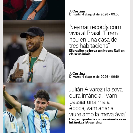
J. Cortina
Dimarts, 4 d'agost de 2026 - 09:55
Neymar recorda com
vivia al Brasil: "Érem
nou en una casa de
tres habitacions"
El brasiler no ho va tenir gens fàcil en
els seus inicis
J. Cortina
Dimarts, 4 d'agost de 2026 - 09:10
Julián Álvarez i la seva
dura infància: "Vam
passar una mala
època, vam anar a
viure amb la meva àvia"
L'argentí parla de com va viure la seva
infància a l'Argentina