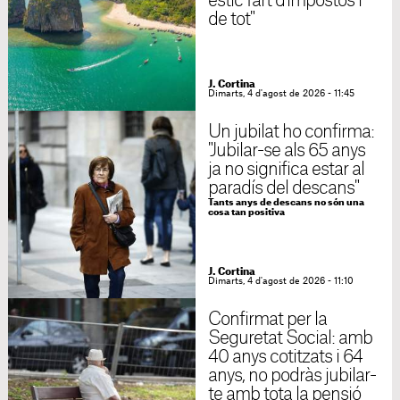
estic fart d'impostos i
de tot"
J. Cortina
Dimarts, 4 d'agost de 2026 - 11:45
Un jubilat ho confirma:
"Jubilar-se als 65 anys
ja no significa estar al
paradís del descans"
Tants anys de descans no són una
cosa tan positiva
J. Cortina
Dimarts, 4 d'agost de 2026 - 11:10
Confirmat per la
Seguretat Social: amb
40 anys cotitzats i 64
anys, no podràs jubilar-
te amb tota la pensió