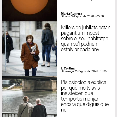
Marta Romera
Dilluns, 3 d'agost de 2026 - 05:30
Milers de jubilats estan
pagant un impost
sobre el seu habitatge
quan se'l podrien
estalviar cada any
J. Cortina
Diumenge, 2 d'agost de 2026 - 11:35
Pls psicologia explica
per què molts avis
insisteixen que
t'emportis menjar
encara que diguis que
no