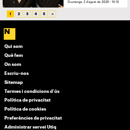
Diumenge, 2 d'agost de 2026 - 10:10
1
2
3
4
5
»
Qui som
Què fem
On som
Escriu-nos
Sitemap
Termes i condicions d'ús
Política de privacitat
Política de cookies
Preferències de privacitat
Administrar servei Utiq