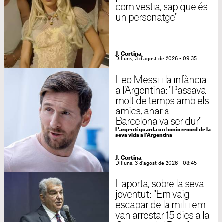
com vestia, sap que és
un personatge"
J. Cortina
Dilluns, 3 d'agost de 2026 - 09:35
Leo Messi i la infància
a l'Argentina: "Passava
molt de temps amb els
amics, anar a
Barcelona va ser dur"
L'argentí guarda un bonic record de la
seva vida a l'Argentina
J. Cortina
Dilluns, 3 d'agost de 2026 - 08:45
Laporta, sobre la seva
joventut: "Em vaig
escapar de la mili i em
van arrestar 15 dies a la