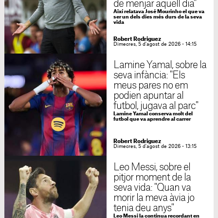
de menjar aquell dia"
Així relatava José Mourinho el que va
ser un dels dies més durs de la seva
vida
Robert Rodriguez
Dimecres, 5 d'agost de 2026 - 14:15
Lamine Yamal, sobre la
seva infància: "Els
meus pares no em
podien apuntar al
futbol, jugava al parc"
Lamine Yamal conserva molt del
futbol que va aprendre al carrer
Robert Rodriguez
Dimecres, 5 d'agost de 2026 - 13:15
Leo Messi, sobre el
pitjor moment de la
seva vida: "Quan va
morir la meva àvia jo
tenia deu anys"
Leo Messi la continua recordant en