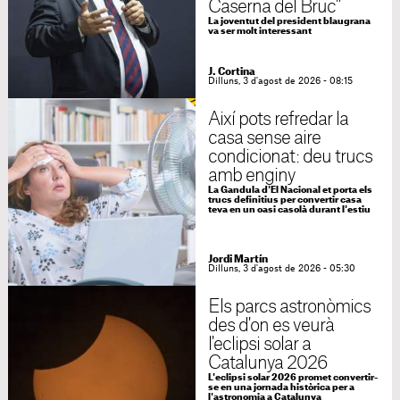
Caserna del Bruc"
La joventut del president blaugrana
va ser molt interessant
J. Cortina
Dilluns, 3 d'agost de 2026 - 08:15
Així pots refredar la
casa sense aire
condicionat: deu trucs
amb enginy
La Gandula d'El Nacional et porta els
trucs definitius per convertir casa
teva en un oasi casolà durant l'estiu
Jordi Martín
Dilluns, 3 d'agost de 2026 - 05:30
Els parcs astronòmics
des d'on es veurà
l'eclipsi solar a
Catalunya 2026
L'eclipsi solar 2026 promet convertir-
se en una jornada històrica per a
l'astronomia a Catalunya