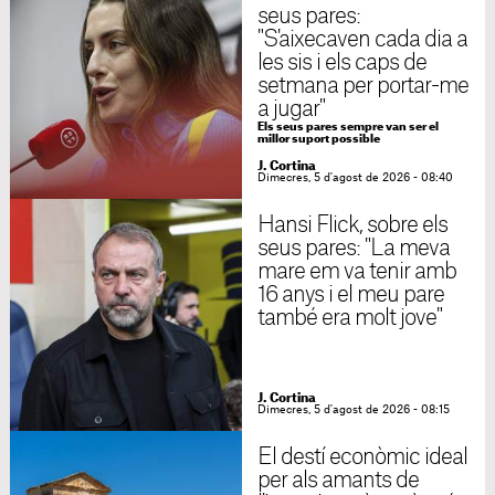
seus pares:
"S'aixecaven cada dia a
les sis i els caps de
setmana per portar-me
a jugar"
Els seus pares sempre van ser el
millor suport possible
J. Cortina
Dimecres, 5 d'agost de 2026 - 08:40
Hansi Flick, sobre els
seus pares: "La meva
mare em va tenir amb
16 anys i el meu pare
també era molt jove"
J. Cortina
Dimecres, 5 d'agost de 2026 - 08:15
El destí econòmic ideal
per als amants de