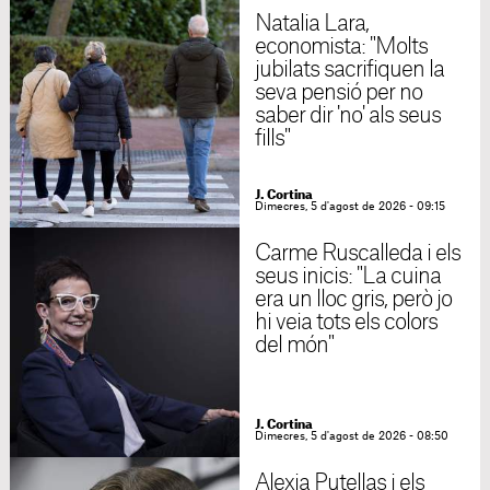
Natalia Lara,
economista: "Molts
jubilats sacrifiquen la
seva pensió per no
saber dir 'no' als seus
fills"
J. Cortina
Dimecres, 5 d'agost de 2026 - 09:15
Carme Ruscalleda i els
seus inicis: "La cuina
era un lloc gris, però jo
hi veia tots els colors
del món"
J. Cortina
Dimecres, 5 d'agost de 2026 - 08:50
Alexia Putellas i els