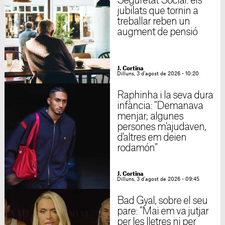
Seguretat Social: els
jubilats que tornin a
treballar reben un
augment de pensió
J. Cortina
Dilluns, 3 d'agost de 2026 - 10:20
Raphinha i la seva dura
infància: "Demanava
menjar; algunes
persones m'ajudaven,
d'altres em deien
rodamón"
J. Cortina
Dilluns, 3 d'agost de 2026 - 09:45
Bad Gyal, sobre el seu
pare: "Mai em va jutjar
per les lletres ni per