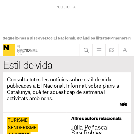
Segueix-nos a Discover
Joc El Nacional
ERC àudios filtrats
PP menors mi
Estil de vida
Consulta totes les notícies sobre estil de vida
publicades a El Nacional. Informa't sobre plans a
Catalunya, què fer aquest cap de setmana i
activitats amb nens.
MÉS
Altres autors relacionats
TURISME
Júlia Peñascal
SENDERISME
Sira Robles