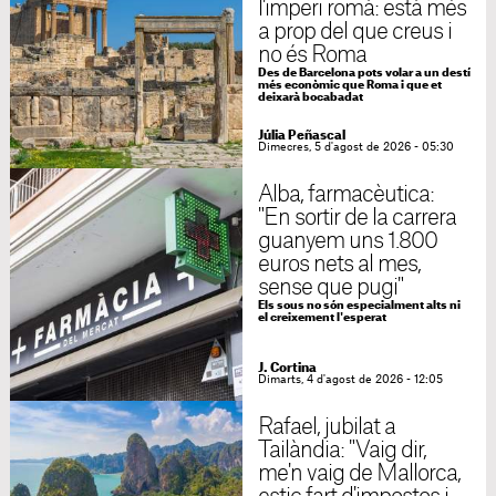
l'imperi romà: està més
a prop del que creus i
no és Roma
Des de Barcelona pots volar a un destí
més econòmic que Roma i que et
deixarà bocabadat
Júlia Peñascal
Dimecres, 5 d'agost de 2026 - 05:30
Alba, farmacèutica:
"En sortir de la carrera
guanyem uns 1.800
euros nets al mes,
sense que pugi"
Els sous no són especialment alts ni
el creixement l'esperat
J. Cortina
Dimarts, 4 d'agost de 2026 - 12:05
Rafael, jubilat a
Tailàndia: "Vaig dir,
me'n vaig de Mallorca,