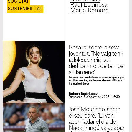
SOCIETAT
Raül Espinosa
SOSTENIBILITAT
Marta Romera
Rosalía, sobre la seva
joventut: "No vaig tenir
adolescència per
dedicar molt de temps
al flamenc"
La cantant catalana reconeix que, per
arribar on és, va haver de sacrificar-
ho gairebé tot
Robert Rodriguez
Dimecres, 5 d'agost de 2026 - 16:30
José Mourinho, sobre
el seu pare: "El van
acomiadar el dia de
Nadal, ningú va acabar