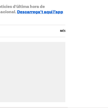
otícies d’última hora de
nacional.
Descarrega’t aquí l’app
MÉS