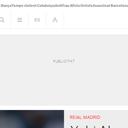
i Barça
Temps violent Catalunya
Antifrau Sílvia Orriols
Asassinat Barcelon
REIAL MADRID