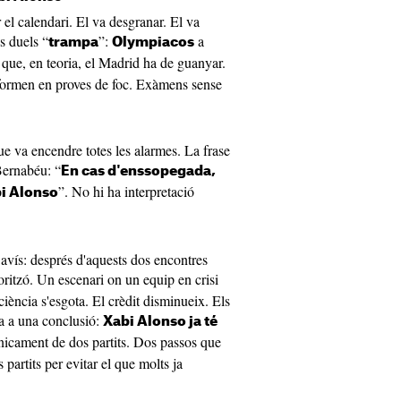
el calendari. El va desgranar. El va
s duels “
”:
a
trampa
Olympiacos
s que, en teoria, el Madrid ha de guanyar.
sformen en proves de foc. Exàmens sense
que va encendre totes les alarmes. La frase
Bernabéu: “
En cas d'enssopegada,
”. No hi ha interpretació
bi Alonso
 avís: després d'aquests dos encontres
oritzó. Un escenari on un equip en crisi
iència s'esgota. El crèdit disminueix. Els
a a una conclusió:
Xabi Alonso ja té
únicament de dos partits. Dos passos que
partits per evitar el que molts ja