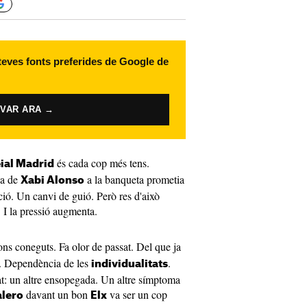
 teves fonts preferides de Google de
IVAR ARA →
és cada cop més tens.
ial Madrid
da de
a la banqueta prometia
Xabi Alonso
ció. Un canvi de guió. Però res d'això
. I la pressió augmenta.
rons coneguts. Fa olor de passat. Del que ja
. Dependència de les
.
individualitats
at: un altre ensopegada. Un altre símptoma
davant un bon
va ser un cop
alero
Elx