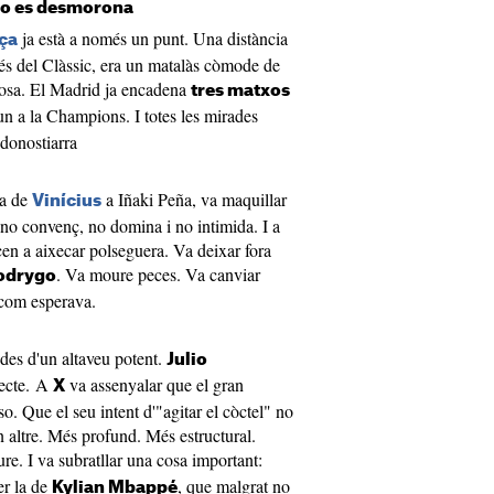
nso es desmorona
ja està a només un punt. Una distància
ça
és del Clàssic, era un matalàs còmode de
llosa. El Madrid ja encadena
tres matxos
 un a la Champions. I totes les mirades
 donostiarra
ta de
a Iñaki Peña, va maquillar
Vinícius
 no convenç, no domina i no intimida. I a
en a aixecar polseguera. Va deixar fora
. Va moure peces. Va canviar
odrygo
r com esperava.
 des d'un altaveu potent.
Julio
recte. A
va assenyalar que el gran
X
. Que el seu intent d'"agitar el còctel" no
 altre. Més profund. Més estructural.
ure. I va subratllar una cosa important:
er la de
, que malgrat no
Kylian Mbappé