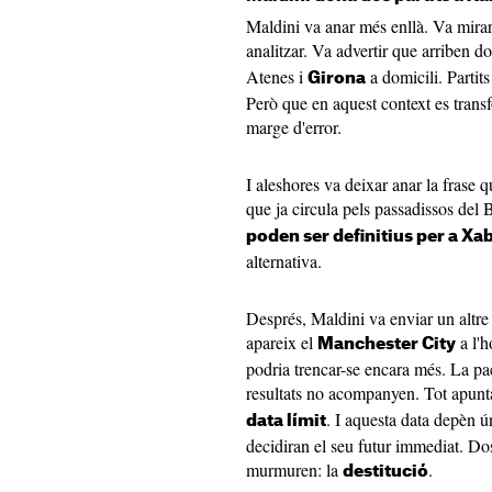
Maldini va anar més enllà. Va mirar 
analitzar. Va advertir que arriben do
Atenes i
a domicili. Partit
Girona
Però que en aquest context es tran
marge d'error.
I aleshores va deixar anar la frase 
que ja circula pels passadissos del 
poden ser definitius per a Xa
alternativa.
Després, Maldini va enviar un altre
apareix el
a l'h
Manchester City
podria trencar-se encara més. La pac
resultats no acompanyen. Tot apunt
. I aquesta data depèn 
data límit
decidiran el seu futur immediat. Dos 
murmuren: la
.
destitució