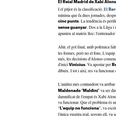
El Reial Madrid de Xabi Alo
I el pitjor és la classificació. El
Bar
mínima que fa dues jornades, despr
. La tendència és peri
cinc punts
. Dos a la Lliga i
sense guanyar
apunten al mateix lloc: l'entrenador
Ahir, el gol final, amb polèmica fal
les formes, però no el fons. L'equip
més, les decisions d'Alonso comenc
d'inici
. Va apostar per
Vinícius
R
dibuix. I tot i així, res va funciona
L'anàlisi més contundent va arribar
va ser di
Maldonado ‘Maldini’
damnificat de l'empat és Xabi Alonso
va funcionar. Que el problema és un
“
”, va escri
L'equip no funciona
l'única guspira real, segons ell, va s