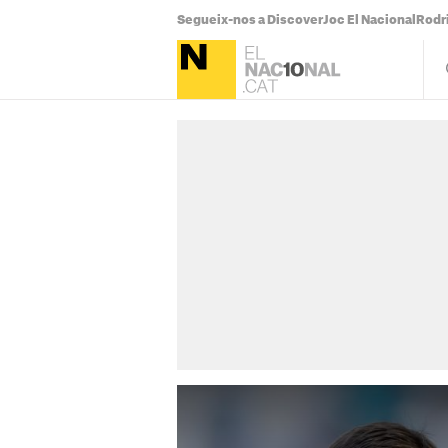
Segueix-nos a Discover
Joc El Nacional
Rodr