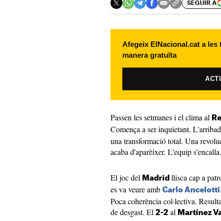
SEGUIR A
Afegeix ElNacional.cat a les
manera gratuïta
ACT
Passen les setmanes i el clima al
Re
Comença a ser inquietant. L'arriba
una transformació total. Una revolu
acaba d'aparèixer. L'equip s'encalla
El joc del
llisca cap a pat
Madrid
es va veure amb
Carlo Ancelotti
Poca coherència col·lectiva. Result
de desgast. El
al
2-2
Martínez V