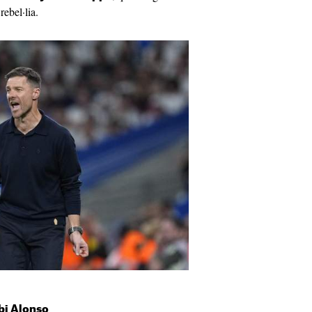
rebel·lia.
abi Alonso