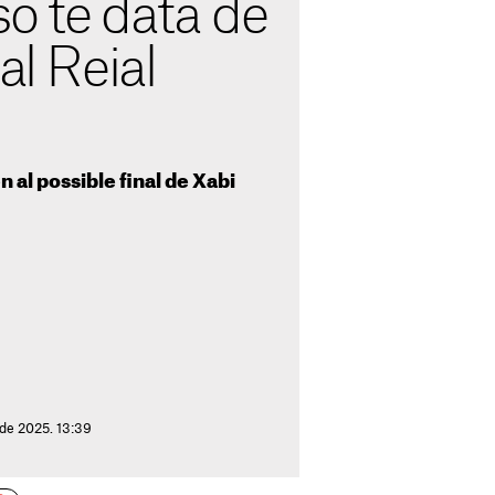
o té data de
al Reial
 al possible final de Xabi
 de 2025. 13:39