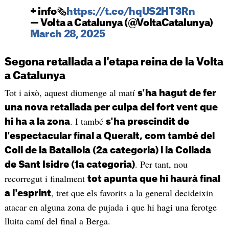
+ info🗞️
https://t.co/hqUS2HT3Rn
— Volta a Catalunya (@VoltaCatalunya)
March 28, 2025
Segona retallada a l'etapa reina de la Volta
a Catalunya
Tot i això, aquest diumenge al matí
s'ha hagut de fer
una nova retallada per culpa del fort vent que
. I també
hi ha a la zona
s'ha prescindit de
l'espectacular final a Queralt, com també del
Coll de la Batallola (2a categoria) i la Collada
. Per tant, nou
de Sant Isidre (1a categoria)
recorregut i finalment
tot apunta que hi haurà final
, tret que els favorits a la general decideixin
a l'esprint
atacar en alguna zona de pujada i que hi hagi una ferotge
lluita camí del final a Berga.