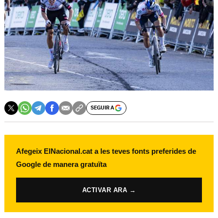
SEGUIR A
Afegeix ElNacional.cat a les teves fonts preferides de
Google de manera gratuïta
ACTIVAR ARA →