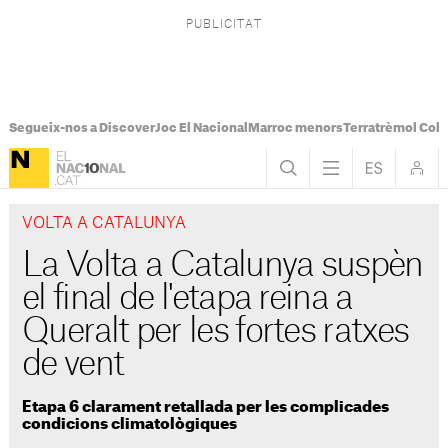
Segueix-nos a Discover
Joc El Nacional
Marroc menors
Terratrèmol Col
VOLTA A CATALUNYA
La Volta a Catalunya suspèn
el final de l'etapa reina a
Queralt per les fortes ratxes
de vent
Etapa 6 clarament retallada per les complicades
condicions climatològiques