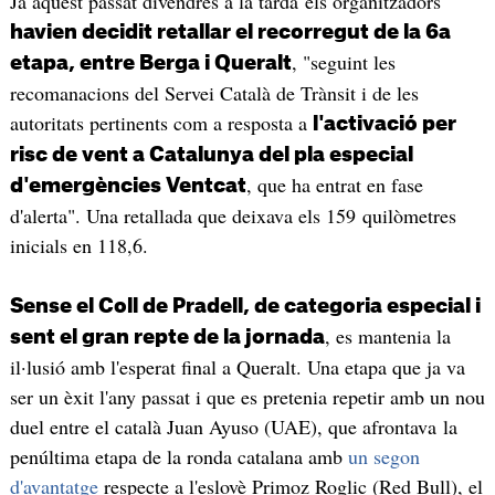
Ja aquest passat divendres a la tarda els organitzadors
havien decidit retallar el recorregut de la 6a
, "seguint les
etapa, entre Berga i Queralt
recomanacions del Servei Català de Trànsit i de les
autoritats pertinents com a resposta a
l'activació per
risc de vent a Catalunya del pla especial
, que ha entrat en fase
d'emergències Ventcat
d'alerta". Una retallada que deixava els 159 quilòmetres
inicials en 118,6.
Sense el Coll de Pradell, de categoria especial i
, es mantenia la
sent el gran repte de la jornada
il·lusió amb l'esperat final a Queralt. Una etapa que ja va
ser un èxit l'any passat i que es pretenia repetir amb un nou
duel entre el català Juan Ayuso (UAE), que afrontava la
penúltima etapa de la ronda catalana amb
un segon
d'avantatge
respecte a l'eslovè Primoz Roglic (Red Bull), el