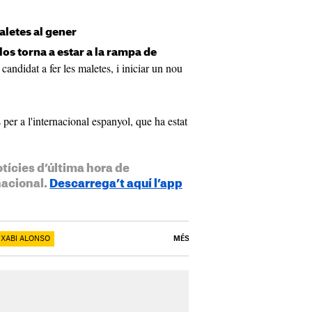
aletes al gener
os torna a estar a la rampa de
 candidat a fer les maletes, i iniciar un nou
 per a l'internacional espanyol, que ha estat
otícies d’última hora de
nacional.
Descarrega’t aquí l’app
XABI ALONSO
MÉS