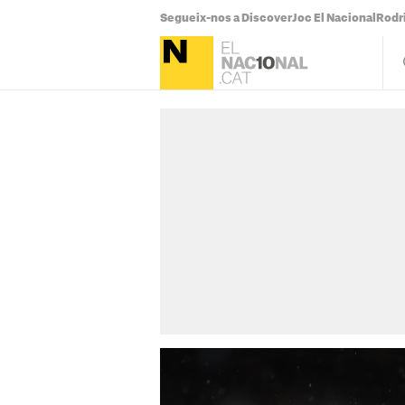
Segueix-nos a Discover
Joc El Nacional
Rodr