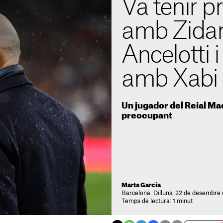
Va tenir 
amb Zida
Ancelotti i
amb Xabi
Un jugador del Reial Ma
preocupant
Marta García
Barcelona. Dilluns, 22 de desembre 
Temps de lectura: 1 minut