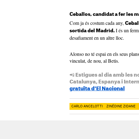
Ceballos, candidat a fer les m
Com ja és costum cada any,
Ceball
I és un ferm
sortida del Madrid.
desafiament en un altre lloc.
Alonso no té espai en els seus plans
vinculat, de nou, al Betis.
📲 Estigues al dia amb les n
Catalunya, Espanya i Inter
gratuïta d’El Nacional
CARLO ANCELOTTI
ZINÉDINE ZIDANE