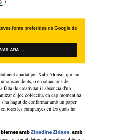
 teves fonts preferides de Google de
IVAR ARA →
talment apartat per Xabi Alonso, qui tan
s intranscendents, o en situacions de
falta de creativitat i l'absència d'un
nitzar el joc col·lectiu, en cap moment ha
e s'ha hagut de conformar amb un paper
 en totes les campanyes en les quals ha
problemes amb
Zinedine Zidane
, amb
aquest va ser el detonant que el va obligar a