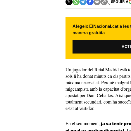
SEGUIR A
Afegeix ElNacional.cat a les
manera gratuïta
ACT
Un jugador del Reial Madrid està to
sols li ha donat minuts en els partit
màxima necessitat. Perquè malgrat la 
migcampista amb la capacitat d'orga
apostat per Dani Ceballos. Així qu
totalment secundari, com ha succeït
estat al vestidor.
En el seu moment,
ja va tenir 
I 
el qual va acabar divorciat.