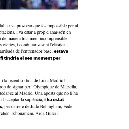
ul·lar va provocar que fos impossible per al
tacions, i va estar a prop d'anar-se'n en
 i de manera totalment incomprensible,
 ofertes, i continuar vestint l'elàstica
'arribada de l'entrenador basc,
estava
fi tindria el seu moment per
 i la recent sortida de Luka Modrić li
a prop de signar per l'Olympique de Marsella,
uedar-se al Madrid. Una aposta que no li ha
 d'acceptar la suplència,
i ha estat
, per darrere de Jude Bellingham, Fede
s
elien Tchouaméni, Arda Güler i