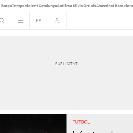
i Barça
Temps violent Catalunya
Antifrau Sílvia Orriols
Asassinat Barcelon
FUTBOL