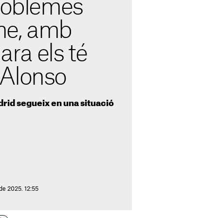
problemes
ne, amb
 ara els té
 Alonso
drid segueix en una situació
de 2025. 12:55