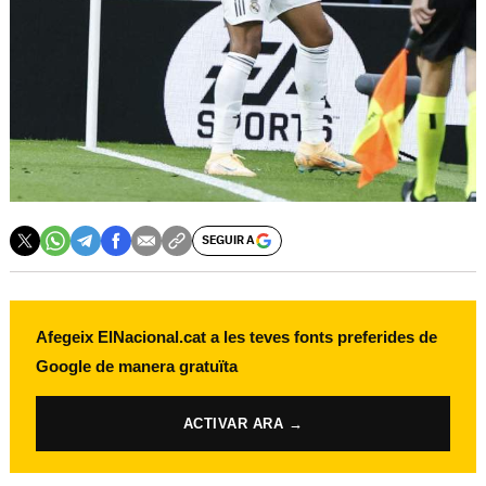
SEGUIR A
Afegeix ElNacional.cat a les teves fonts preferides de
Google de manera gratuïta
ACTIVAR ARA →