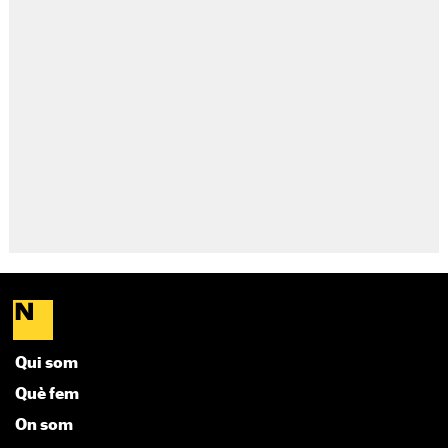
Qui som
Què fem
On som