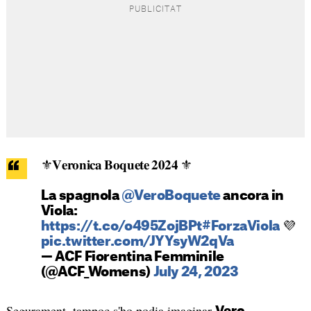
⚜️𝐕𝐞𝐫𝐨𝐧𝐢𝐜𝐚 𝐁𝐨𝐪𝐮𝐞𝐭𝐞 𝟐𝟎𝟐𝟒 ⚜️
La spagnola
@VeroBoquete
ancora in
Viola:
https://t.co/o495ZojBPt
#ForzaViola
💜
pic.twitter.com/JYYsyW2qVa
— ACF Fiorentina Femminile
(@ACF_Womens)
July 24, 2023
Segurament, tampoc s'ho podia imaginar
Vero