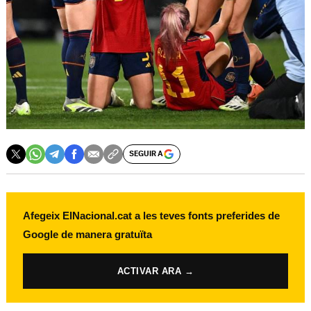
SEGUIR A
Afegeix ElNacional.cat a les teves fonts preferides de
Google de manera gratuïta
ACTIVAR ARA →