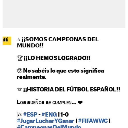
⭐️ ¡¡𝗦𝗢𝗠𝗢𝗦 𝗖𝗔𝗠𝗣𝗘𝗢𝗡𝗔𝗦 𝗗𝗘𝗟
𝗠𝗨𝗡𝗗𝗢!!
🏆 ¡¡LO HEMOS LOGRADO!!
🥹 No sabéis lo que esto significa
realmente.
🫶 ¡¡HISTORIA DEL FÚTBOL ESPAÑOL!!
Lᴏs sᴜᴇɴ̃ᴏs sᴇ ᴄᴜᴍᴘʟᴇɴ... ❤️
🆚
#ESP
-
#ENG
I 1-0
#JugarLucharYGanar
I
#FIFAWWC
I
#CampeonasDelMundo