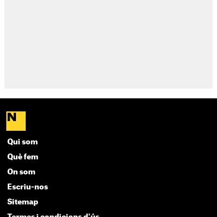
Qui som
Què fem
On som
Escriu-nos
Sitemap