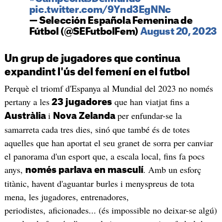
pic.twitter.com/9Ynd3EgNNc
— Selección Española Femenina de
Fútbol (@SEFutbolFem)
August 20, 2023
Un grup de jugadores que continua
expandint l'ús del femení en el futbol
Perquè el triomf d'Espanya al Mundial del 2023 no només
pertany a les
que han viatjat fins a
23 jugadores
i
per enfundar-se la
Austràlia
Nova Zelanda
samarreta cada tres dies, sinó que també és de totes
aquelles que han aportat el seu granet de sorra per canviar
el panorama d'un esport que, a escala local, fins fa pocs
anys,
. Amb un esforç
només parlava en masculí
titànic, havent d'aguantar burles i menyspreus de tota
mena, les jugadores, entrenadores,
periodistes, aficionades... (és impossible no deixar-se algú)