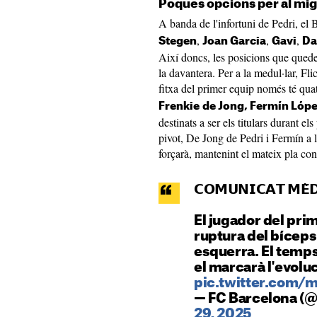
Poques opcions per al mi
A banda de l'infortuni de Pedri, el B
,
,
,
Stegen
Joan Garcia
Gavi
Da
Així doncs, les posicions que que
la davantera. Per a la medul·lar, Fl
fitxa del primer equip només té quat
Frenkie
de Jong, Fermín Lópe
destinats a ser els titulars durant
pivot, De Jong de Pedri i Fermín a 
forçarà, mantenint el mateix pla con
𝗖𝗢𝗠𝗨𝗡𝗜𝗖𝗔𝗧 𝗠𝗘̀
El jugador del pri
ruptura del bíceps
esquerra. El temp
el marcarà l'evoluc
pic.twitter.com/
— FC Barcelona (
29, 2025