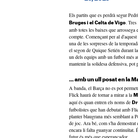
Els partits que es perdrà segur Pedr
. Tres
Bruges i el Celta de Vigo
amb totes les baixes que arrossega 
compte. Començant per al d'aquest c
una de les sorpreses de la temporada
el segon de Quique Setién durant la
un dels equips amb un futbol més at
mantenir la solidesa defensiva, pot 
... amb un ull posat en la M
A banda, el Barça no es pot permet
Flick haurà de tornar a mirar a la
M
aquí és quan entren els noms de
Dr
futbolistes que han debutat amb Fli
planter blaugrana més semblant a Pe
de joc. Ara bé, com s'ha demostrat 
encara li falta guanyar continuïtat.
futur és més que esperançador.