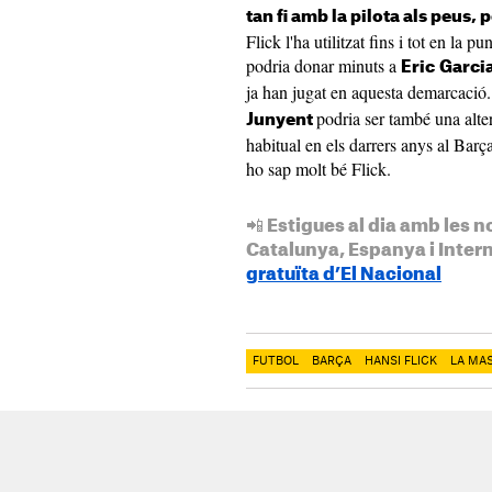
tan fi amb la pilota als peus,
Flick l'ha utilitzat fins i tot en la 
podria donar minuts a
Eric
Garci
ja han jugat en aquesta demarcació.
podria ser també una alt
Junyent
habitual en els darrers anys al Barça
ho sap molt bé Flick.
📲 Estigues al dia amb les n
Catalunya, Espanya i Inter
gratuïta d’El Nacional
FUTBOL
BARÇA
HANSI FLICK
LA MAS