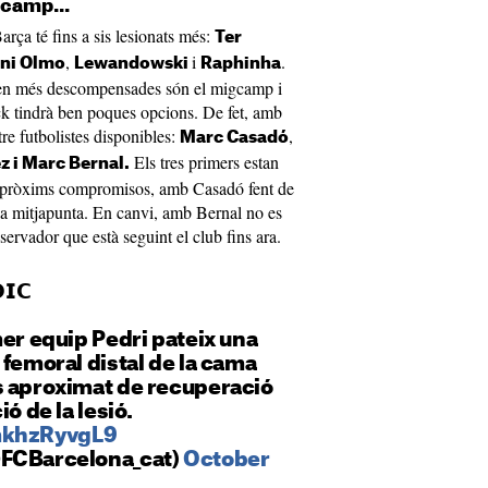
gcamp...
arça té fins a sis lesionats més:
Ter
,
i
.
ni Olmo
Lewandowski
Raphinha
den més descompensades són el migcamp i
ick tindrà ben poques opcions. De fet, amb
re futbolistes disponibles:
,
Marc Casadó
Els tres primers estan
z i Marc Bernal.
 els pròxims compromisos, amb Casadó fent de
la mitjapunta. En canvi, amb Bernal no es
servador que està seguint el club fins ara.
𝗜𝗖
mer equip Pedri pateix una
 femoral distal de la cama
s aproximat de recuperació
ió de la lesió.
mkhzRyvgL9
@FCBarcelona_cat)
October