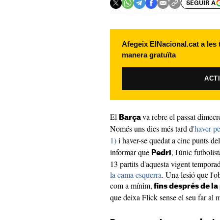
SEGUIR A
Afegeix ElNacional.cat a les
manera gratuïta
ACT
El
va rebre el passat dimecre
Barça
Només uns dies més tard d
'haver p
1)
i haver-se quedat a cinc punts de
informar que
, l'únic futbolis
Pedri
13 partits d'aquesta vigent tempora
la cama esquerra
. Una lesió que l'ob
com a mínim,
fins després de l
que deixa Flick sense el seu far al 