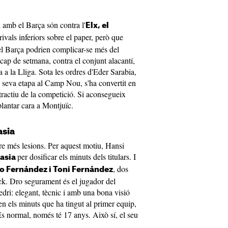
i amb el Barça són contra l'
Elx, el
 rivals inferiors sobre el paper, però que
el Barça podrien complicar-se més del
ap de setmana, contra el conjunt alacantí,
 a la Lliga. Sota les ordres d'Eder Sarabia,
 seva etapa al Camp Nou, s'ha convertit en
ractiu de la competició. Si aconsegueix
plantar cara a Montjuïc.
asia
re més lesions. Per aquest motiu, Hansi
per dosificar els minuts dels titulars. I
asia
, dos
o Fernández i Toni Fernández
ck. Dro segurament és el jugador del
dri: elegant, tècnic i amb una bona visió
en els minuts que ha tingut al primer equip,
 És normal, només té 17 anys. Això sí, el seu