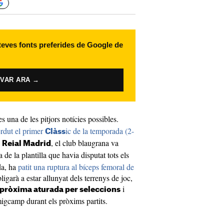
 teves fonts preferides de Google de
IVAR ARA →
s una de les pitjors notícies possibles.
erdut el primer
ic de la temporada (2-
Clàss
l
, el club blaugrana va
Reial Madrid
ta de la plantilla que havia disputat tots els
da, ha
patit una ruptura al bíceps femoral de
ligarà a estar allunyat dels terrenys de joc,
i
a pròxima aturada per seleccions
migcamp durant els pròxims partits.