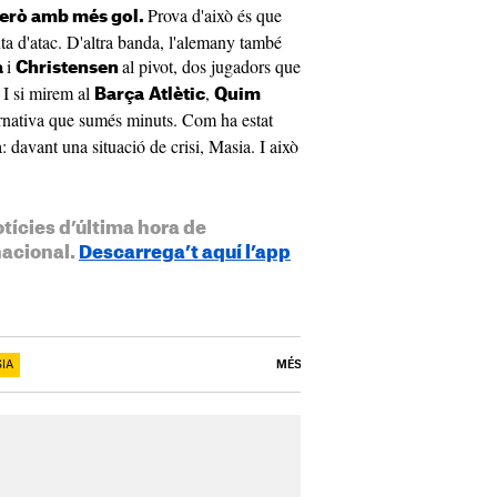
Prova d'això és que
 però amb més gol.
punta d'atac. D'altra banda, l'alemany també
i
al pivot, dos jugadors que
a
Christensen
 I si mirem al
,
Barça
Atlètic
Quim
ernativa que sumés minuts. Com ha estat
: davant una situació de crisi, Masia. I això
otícies d’última hora de
nacional.
Descarrega’t aquí l’app
IA
MÉS