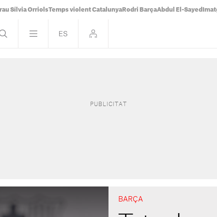
rau Sílvia Orriols
Temps violent Catalunya
Rodri Barça
Abdul El-Sayed
Imat
BARÇA