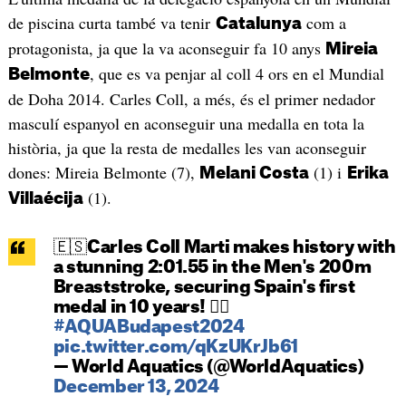
de piscina curta també va tenir
com a
Catalunya
protagonista, ja que la va aconseguir fa 10 anys
Mireia
, que es va penjar al coll 4 ors en el Mundial
Belmonte
de Doha 2014. Carles Coll, a més, és el primer nedador
masculí espanyol en aconseguir una medalla en tota la
història, ja que la resta de medalles les van aconseguir
dones: Mireia Belmonte (7),
(1) i
Melani Costa
Erika
(1).
Villaécija
🇪🇸Carles Coll Marti makes history with
a stunning 2:01.55 in the Men's 200m
Breaststroke, securing Spain's first
medal in 10 years! 🏊‍♂️
#AQUABudapest2024
pic.twitter.com/qKzUKrJb61
— World Aquatics (@WorldAquatics)
December 13, 2024