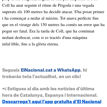
Coll ha anat seguint el ritme de Prigoda i una vegada
superats els 100 metres ha decidit atacar. S'ha posat primer
i ha començat a nedar al màxim. Tot anava perfecte fins
que en el viratge dels 150 metres ha comès un error que ha
pogut ser fatal. Era la tarda de Coll, que ha continuat
nedant desbocat, com si es tractés d'una màquina
infal·lible, fins a la glòria eterna.
Segueix
ElNacional.cat a WhatsApp
, hi
trobaràs tota l'actualitat, en un clic!
📲 Estigues al dia amb les notícies d’última
hora de Catalunya, Espanya i Internacional.
Descarrega’t aquí l’app gratuïta d’El Nacional