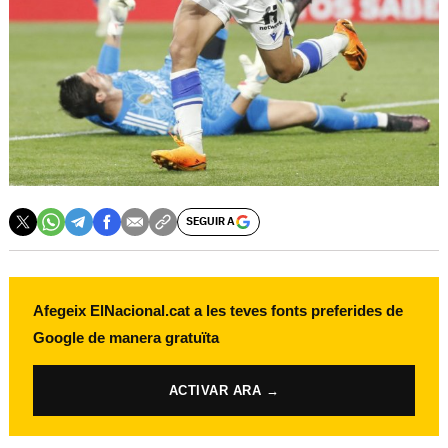
SEGUIR A
Afegeix ElNacional.cat a les teves fonts preferides de
Google de manera gratuïta
ACTIVAR ARA →