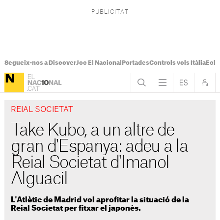
Segueix-nos a Discover
Joc El Nacional
Portades
Controls vols Itàlia
Ecli
REIAL SOCIETAT
Take Kubo, a un altre de
gran d'Espanya: adeu a la
Reial Societat d'Imanol
Alguacil
L'Atlètic de Madrid vol aprofitar la situació de la
Reial Societat per fitxar el japonès.