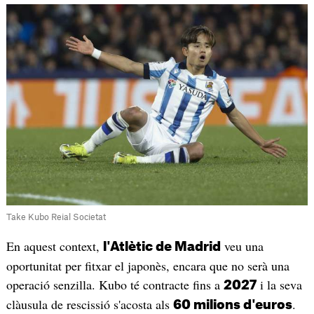
Take Kubo Reial Societat
En aquest context,
veu una
l'Atlètic de Madrid
oportunitat per fitxar el japonès, encara que no serà una
operació senzilla. Kubo té contracte fins a
i la seva
2027
clàusula de rescissió s'acosta als
.
60 milions d'euros