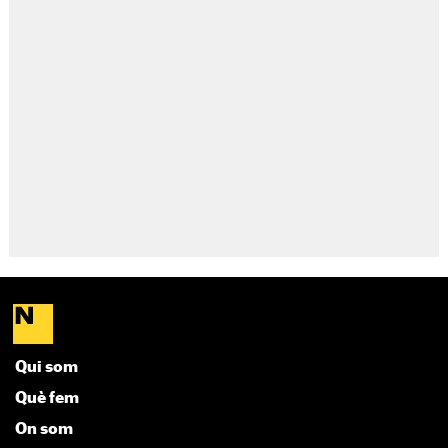
Qui som
Què fem
On som