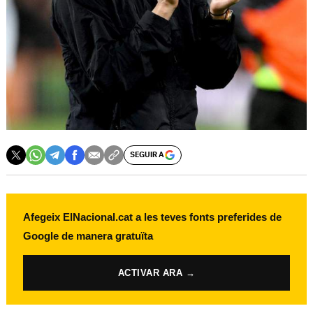
SEGUIR A
Afegeix ElNacional.cat a les teves fonts preferides de
Google de manera gratuïta
ACTIVAR ARA →