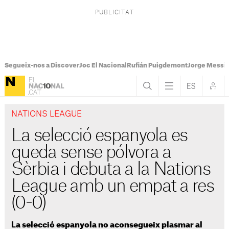
Segueix-nos a Discover
Joc El Nacional
Rufián Puigdemont
Jorge Messi
NATIONS LEAGUE
La selecció espanyola es
queda sense pólvora a
Sèrbia i debuta a la Nations
League amb un empat a res
(0-0)
La selecció espanyola no aconsegueix plasmar al