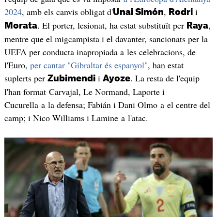
2024
, amb els canvis obligat d'
,
i
Unai Simón
Rodri
. El porter, lesionat, ha estat substituït per
,
Morata
Raya
mentre que el migcampista i el davanter, sancionats per la
UEFA per conducta inapropiada a les celebracions, de
l'Euro,
per cantar "Gibraltar és espanyol"
, han estat
suplerts per
i
. La resta de l'equip
Zubimendi
Ayoze
l'han format Carvajal, Le Normand, Laporte i
Cucurella a la defensa; Fabián i Dani Olmo a el centre del
camp; i Nico Williams i Lamine a l'atac.