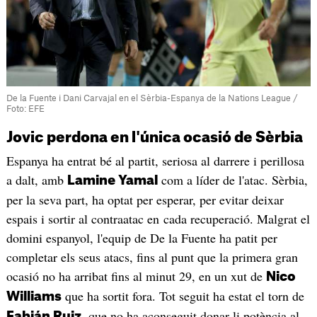
De la Fuente i Dani Carvajal en el Sèrbia-Espanya de la Nations League /
Foto: EFE
Jovic perdona en l'única ocasió de Sèrbia
Espanya ha entrat bé al partit, seriosa al darrere i perillosa
a dalt, amb
com a líder de l'atac. Sèrbia,
Lamine Yamal
per la seva part, ha optat per esperar, per evitar deixar
espais i sortir al contraatac en cada recuperació. Malgrat el
domini espanyol, l'equip de De la Fuente ha patit per
completar els seus atacs, fins al punt que la primera gran
ocasió no ha arribat fins al minut 29, en un xut de
Nico
que ha sortit fora. Tot seguit ha estat el torn de
Williams
, que no ha aconseguit donar-li potència al
Fabián Ruiz