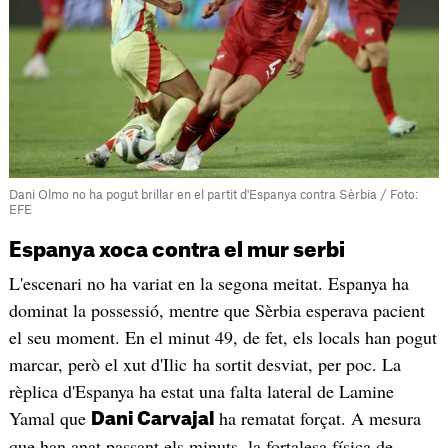
Dani Olmo no ha pogut brillar en el partit d'Espanya contra Sèrbia / Foto:
EFE
Espanya xoca contra el mur serbi
L'escenari no ha variat en la segona meitat. Espanya ha
dominat la possessió, mentre que Sèrbia esperava pacient
el seu moment. En el minut 49, de fet, els locals han pogut
marcar, però el xut d'Ilic ha sortit desviat, per poc. La
rèplica d'Espanya ha estat una falta lateral de Lamine
Yamal que
ha rematat forçat. A mesura
Dani Carvajal
que han anat passant els minuts, la fortalesa física de