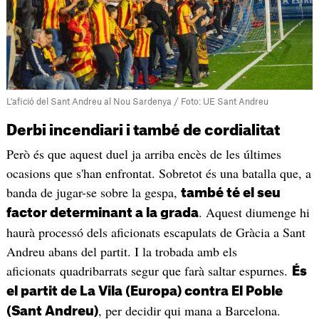
L'afició del Sant Andreu al Nou Sardenya / Foto: UE Sant Andreu
Derbi incendiari i també de cordialitat
Però és que aquest duel ja arriba encès de les últimes
ocasions que s'han enfrontat. Sobretot és una batalla que, a
banda de jugar-se sobre la gespa,
també té el seu
. Aquest diumenge hi
factor determinant a la grada
haurà processó dels aficionats escapulats de Gràcia a Sant
Andreu abans del partit. I la trobada amb els
aficionats quadribarrats segur que farà saltar espurnes.
És
el partit de La Vila (Europa) contra El Poble
, per decidir qui mana a Barcelona.
(Sant Andreu)