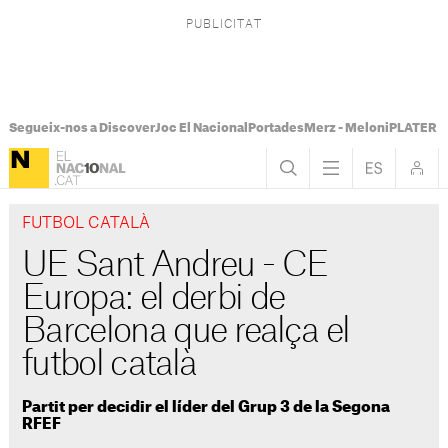
Segueix-nos a Discover
Joc El Nacional
Portades
Merz - Meloni
PLATER Te
FUTBOL CATALÀ
UE Sant Andreu - CE
Europa: el derbi de
Barcelona que realça el
futbol català
Partit per decidir el líder del Grup 3 de la Segona
RFEF