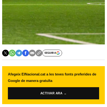
SEGUIR A
Afegeix ElNacional.cat a les teves fonts preferides de
Google de manera gratuïta
ACTIVAR ARA →