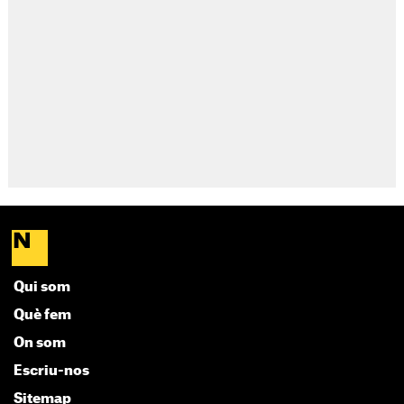
Qui som
Què fem
On som
Escriu-nos
Sitemap