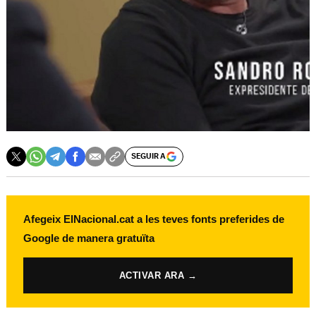
SEGUIR A
Afegeix ElNacional.cat a les teves fonts preferides de
Google de manera gratuïta
ACTIVAR ARA →