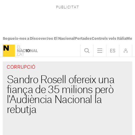
Segueix-nos a Discover
Joc El Nacional
Portades
Controls vols Itàlia
Mes
CORRUPCIÓ
Sandro Rosell ofereix una
fiança de 35 milions però
l'Audiència Nacional la
rebutja