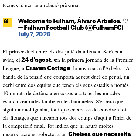
tècnics tenien una relació pròxima.
Welcome to Fulham, Álvaro Arbeloa. 🤍
— Fulham Football Club (@FulhamFC)
July 7, 2026
El primer duel entre els dos ja té data fixada. Serà ben
aviat, el
n la primera jornada de la Premier
24 d'agost, e
League, a
, la nova casa d'Arbeloa. A
Craven Cottage
banda de la tensió que comporta aquest duel de per si, un
derbi entre dos equips que tenen els seus estadis a només
10 minuts de distància en cotxe, ara totes les mirades
estaran centrades també en les banquetes. S'espera que
sigui un duel igualat, tot i que encara es desconeixen tots
els fitxatges que tancaran tots dos equips d'aquí a l'inici de
la competició final. Tot indica que hi haurà moltes
incorporacions, sobretot a un
Chelsea que necessita