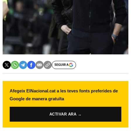
SEGUIR A
Afegeix ElNacional.cat a les teves fonts preferides de
Google de manera gratuïta
ACTIVAR ARA →