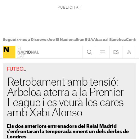
Segueix-nos a Discover
Joc El Nacional
Iran EUA
Abascal Sánchez
Control
FUTBOL
Retrobament amb tensió:
Arbeloa aterra a la Premier
League i es veurà les cares
amb Xabi Alonso
Els dos anteriors entrenadors del Reial Madrid
s'enfrontaran la temporada vinent un dels derbis de
Londres