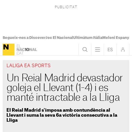
Segueix-nos a Discover
Joc El Nacional
Ultimàtum Itàlia
Meloni Espanya
LALIGA EA SPORTS
Un Reial Madrid devastador
goleja el Llevant (1-4) i es
manté intractable a la Lliga
El Reial Madrid s'imposa amb contundència al
Llevant i suma la seva 6a victòria consecutiva a la
Lliga