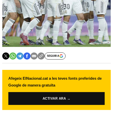
SEGUIR A
Afegeix ElNacional.cat a les teves fonts preferides de
Google de manera gratuïta
ACTIVAR ARA →