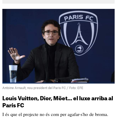
Antoine Arnault, nou president del Paris FC / Foto: EFE
Louis Vuitton, Dior, Möet... el luxe arriba al
París FC
I és que el projecte no és com per agafar-s'ho de broma.