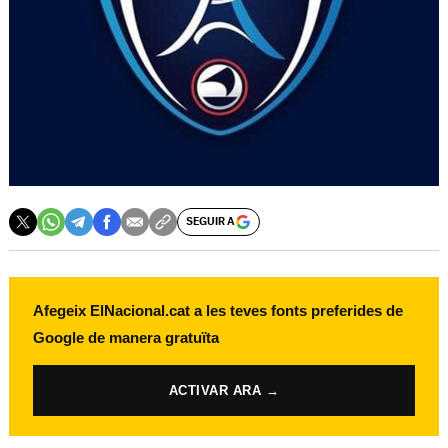
SEGUIR A
Afegeix ElNacional.cat a les teves fonts preferides de
Google de manera gratuïta
ACTIVAR ARA →