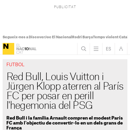
Segueix-nos a Discover
Joc El Nacional
Rodri Barça
Temps violent Catal
FUTBOL
Red Bull, Louis Vuitton i
Jürgen Klopp aterren al París
FC per posar en perill
l'hegemonia del PSG
Red Bull i la família Arnault compren el modest París
FC amb l'objectiu de convertir-lo en un dels grans de
França