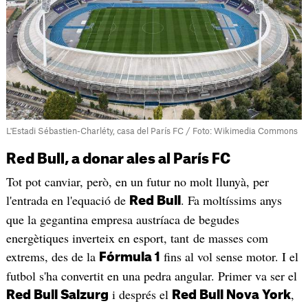
L'Estadi Sébastien-Charléty, casa del París FC / Foto: Wikimedia Commons
Red Bull, a donar ales al París FC
Tot pot canviar, però, en un futur no molt llunyà, per
l'entrada en l'equació de
. Fa moltíssims anys
Red Bull
que la gegantina empresa austríaca de begudes
energètiques inverteix en esport, tant de masses com
extrems, des de la
fins al vol sense motor. I el
Fórmula 1
futbol s'ha convertit en una pedra angular. Primer va ser el
i després el
,
Red Bull Salzurg
Red Bull Nova York