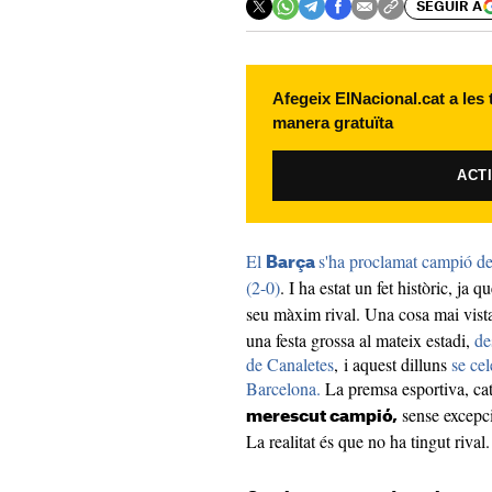
SEGUIR A
Afegeix ElNacional.cat a les
manera gratuïta
ACT
El
s'ha proclamat campió de
Barça
(2-0)
. I ha estat un fet històric, ja 
seu màxim rival. Una cosa mai vista
una festa grossa al mateix estadi,
de
de Canaletes
, i aquest dilluns
se ce
Barcelona.
La premsa esportiva, cat
sense excepci
merescut campió,
La realitat és que no ha tingut rival.