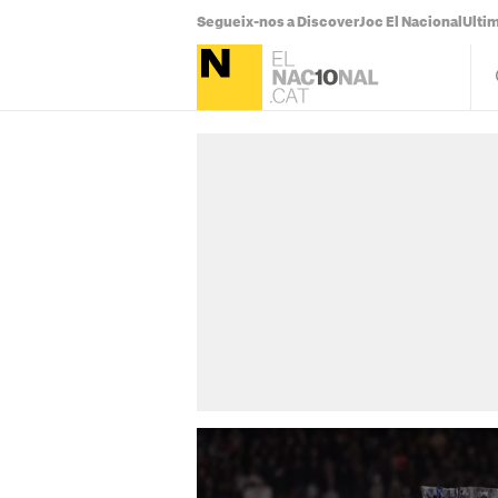
Segueix-nos a Discover
Joc El Nacional
Ultim