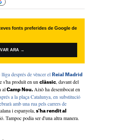
 teves fonts preferides de Google de
IVAR ARA →
 lliga després de vèncer el
Reial Madrid
que s'ha produït en un
, davant del
clàssic
 al
Això ha desembocat en
Camp Nou.
sprés a la plaça Catalunya, en
substitució
lebrarà amb una rua pels carrers de
alana i espanyola,
s'ha rendit al
ó. Tampoc podia ser d'una altra manera.