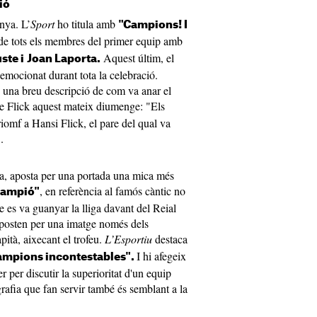
ió
nya. L’
Sport
ho titula amb
"Campions! I
 de tots els membres del primer equip amb
Aquest últim, el
ste i
Joan Laporta.
 emocionat durant tota la celebració.
na breu descripció de com va anar el
e Flick aquest mateix diumenge: "Els
iomf a Hansi Flick, el pare del qual va
.
da, aposta per una portada una mica més
, en referència al famós càntic no
campió"
ue es va guanyar la lliga davant del Reial
 aposten per una imatge només dels
apità, aixecant el trofeu.
L’Esportiu
destaca
I hi afegeix
mpions incontestables".
er per discutir la superioritat d'un equip
grafia que fan servir també és semblant a la