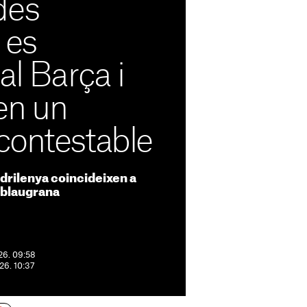
des
 es
al Barça i
en un
contestable
drilenya coincideixen a
t blaugrana
026. 09:58
026. 10:37