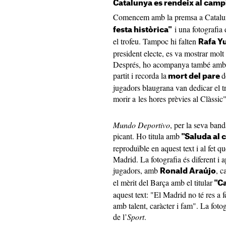
Catalunya es rendeix al camp
Comencem amb la premsa a Catalu
i una fotografia
festa històrica"
el trofeu. Tampoc hi falten
Rafa Yu
president electe, es va mostrar molt
Després, ho acompanya també amb u
partit i recorda la
d
mort del pare
jugadors blaugrana van dedicar el tr
morir a les hores prèvies al Clàssic"
Mundo Deportivo
, per la seva ban
picant. Ho titula amb
"Saluda al 
reproduïble en aquest text i al fet q
Madrid. La fotografia és diferent i
jugadors, amb
, c
Ronald Araújo
el mèrit del Barça amb el titular
"Ca
aquest text: "El Madrid no té res a f
amb talent, caràcter i fam". La foto
de l’
Sport
.