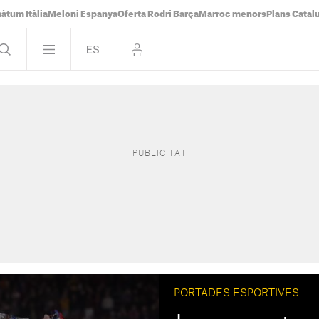
àtum Itàlia
Meloni Espanya
Oferta Rodri Barça
Marroc menors
Plans Catal
PORTADES ESPORTIVES