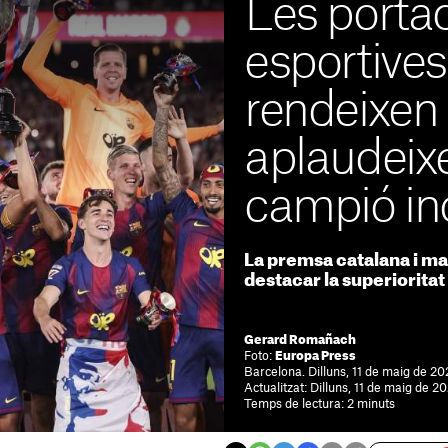
Les porta
esportives
rendeixen 
aplaudeix
campió in
La premsa catalana i ma
destacar la superiorita
Gerard Romañach
Foto:
Europa Press
Barcelona. Dilluns, 11 de maig de 2
Actualitzat: Dilluns, 11 de maig de 2
Temps de lectura: 2 minuts