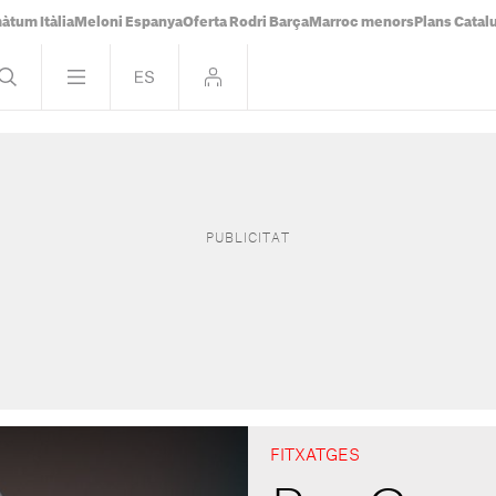
àtum Itàlia
Meloni Espanya
Oferta Rodri Barça
Marroc menors
Plans Catal
FITXATGES