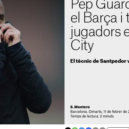
Pep Guard
el Barça i 
jugadors e
City
El tècnic de Santpedor v
S. Montero
Barcelona. Dimarts, 11 de febrer de 
Temps de lectura: 2 minuts