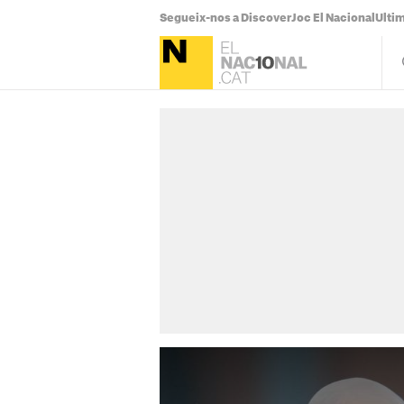
Segueix-nos a Discover
Joc El Nacional
Ultim