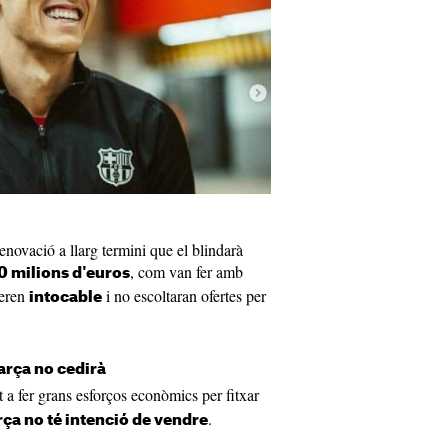
enovació a llarg termini que el blindarà
, com van fer amb
0 milions d'euros
deren
i no escoltaran ofertes per
intocable
Barça no cedirà
t a fer grans esforços econòmics per fitxar
.
ça no té intenció de vendre