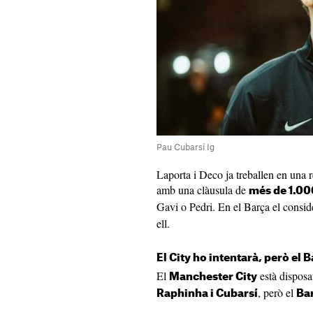
Pau Cubarsí Ig
Laporta i Deco ja treballen en una r
amb una clàusula de
més de 1.00
Gavi o Pedri. En el Barça el consi
ell.
El City ho intentarà, però el 
El
està disposa
Manchester City
, però el
Raphinha i Cubarsí
Bar