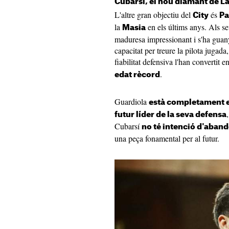
Cubarsí, el nou diamant de L
L'altre gran objectiu del
és
City
Pa
la
en els últims anys. Als s
Masia
maduresa impressionant i s'ha guanya
capacitat per treure la pilota jugada, 
fiabilitat defensiva l'han convertit 
.
edat rècord
Guardiola
està completament e
futur líder de la seva defensa
Cubarsí
no té intenció d'aband
una peça fonamental per al futur.