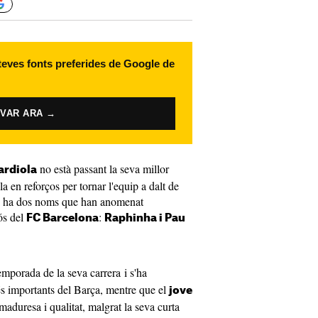
 teves fonts preferides de Google de
IVAR ARA →
no està passant la seva millor
ardiola
la en reforços per tornar l'equip a dalt de
 hi ha dos noms que han anomenat
ós del
:
FC Barcelona
Raphinha i Pau
temporada de la seva carrera i s'ha
s importants del Barça, mentre que el
jove
aduresa i qualitat, malgrat la seva curta