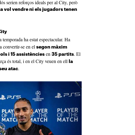
s serien reforços ideals per al City, però
ça vol vendre ni els jugadors tenen
ity
 temporada ha estat espectacular. Ha
a convertir-se en el
segon màxim
en
. El
ols i 15 assistències
35 partits
ça és total, i en el City veuen en ell
la
.
 seu atac