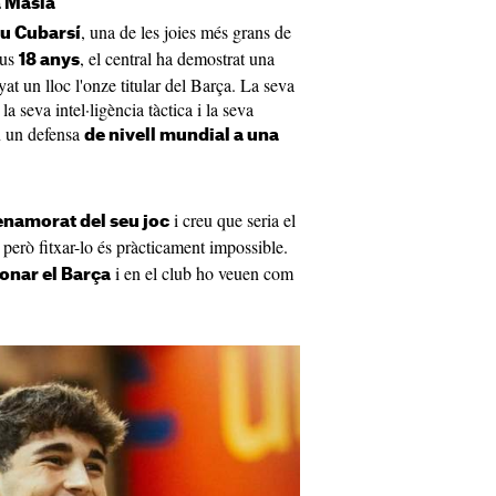
a Masia
, una de les joies més grans de
u Cubarsí
eus
, el central ha demostrat una
18 anys
t un lloc l'onze titular del Barça. La seva
la seva intel·ligència tàctica i la seva
en un defensa
de nivell mundial a una
i creu que seria el
namorat del seu joc
, però fitxar-lo és pràcticament impossible.
i en el club ho veuen com
onar el Barça