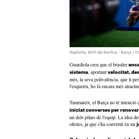
Raphinha, MVP del Benfica - Barça / F
Guardiola creu que el brasiler
enca
, aportant
sistema
velocitat, de
més, la seva polivalència, que li pe
l'esquerra, ho fa encara més atractiu
Tanmateix, el Barça no té intenció 
iniciat converses per renova
un dels pilars de l'equip. La idea de
ofertes, ja que s'ha convertit en un
j