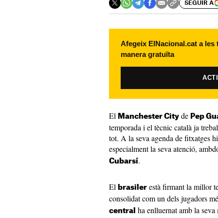
SEGUIR A
Afegeix ElNacional.cat a les
manera gratuïta
ACT
El
de
Manchester City
Pep Gu
temporada i el tècnic català ja trebal
tot. A la seva agenda de fitxatges
especialment la seva atenció, ambd
.
Cubarsí
El
està firmant la millor 
brasiler
consolidat com un dels jugadors mé
ha enlluernat amb la seva m
central