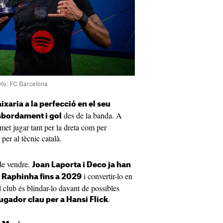
oto: FC Barcelona
ixaria a la perfecció en el seu
des de la banda. A
sbordament i gol
rmet jugar tant per la dreta com per
 per al tècnic català.
de vendre.
Joan Laporta i Deco ja han
i convertir-lo en
r Raphinha fins a 2029
l club és blindar-lo davant de possibles
.
ugador clau per a Hansi Flick