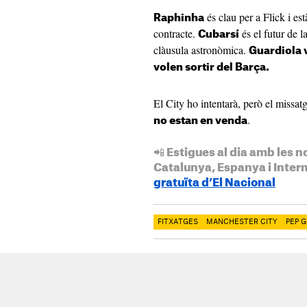
és clau per a Flick i es
Raphinha
contracte.
és el futur de 
Cubarsí
clàusula astronòmica.
Guardiola v
volen sortir del Barça.
El City ho intentarà, però el missat
.
no estan en venda
📲 Estigues al dia amb les n
Catalunya, Espanya i Inter
gratuïta d’El Nacional
FITXATGES
MANCHESTER CITY
PEP 