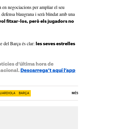
tà en negociacions per ampliar el seu
la defensa blaugrana i serà blindat amb una
ol fitxar-los, però els jugadors no
ge del Barça és clar:
les seves estrelles
otícies d’última hora de
nacional.
Descarrega’t aquí l’app
GUARDIOLA
BARÇA
MÉS