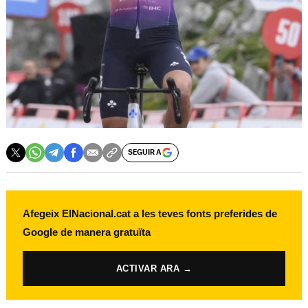
SEGUIR A
Afegeix ElNacional.cat a les teves fonts preferides de
Google de manera gratuïta
ACTIVAR ARA →