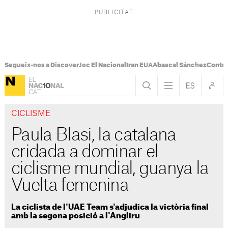
Segueix-nos a Discover
Joc El Nacional
Iran EUA
Abascal Sánchez
Control
CICLISME
Paula Blasi, la catalana
cridada a dominar el
ciclisme mundial, guanya la
Vuelta femenina
La ciclista de l'UAE Team s'adjudica la victòria final
amb la segona posició a l'Angliru