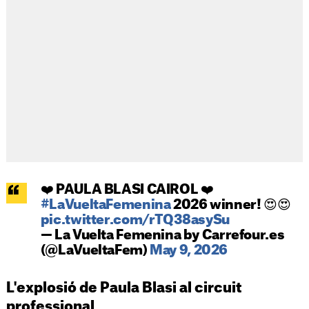
❤️ PAULA BLASI CAIROL ❤️
#LaVueltaFemenina
2026 winner! 😍😍
pic.twitter.com/rTQ38asySu
— La Vuelta Femenina by Carrefour.es
(@LaVueltaFem)
May 9, 2026
L'explosió de Paula Blasi al circuit
professional