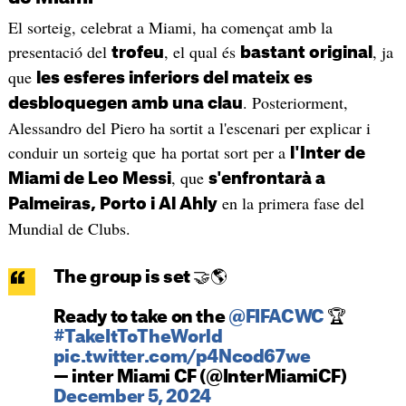
El sorteig, celebrat a Miami, ha començat amb la
presentació del
, el qual és
, ja
trofeu
bastant original
que
les esferes inferiors del mateix es
. Posteriorment,
desbloquegen amb una clau
Alessandro del Piero ha sortit a l'escenari per explicar i
conduir un sorteig que ha portat sort per a
l'Inter de
, que
Miami de Leo Messi
s'enfrontarà a
en la primera fase del
Palmeiras, Porto i Al Ahly
Mundial de Clubs.
The group is set 🤝🌎
Ready to take on the
@FIFACWC
🏆
#TakeItToTheWorld
pic.twitter.com/p4Ncod67we
— inter Miami CF (@InterMiamiCF)
December 5, 2024