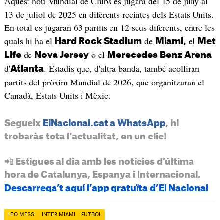
Aquest nou Mundial de Clubs es jugarà del 15 de juny al
13 de juliol de 2025 en diferents recintes dels Estats Units.
En total es jugaran 63 partits en 12 seus diferents, entre les
quals hi ha el
de
el
Hard Rock Stadium
Miami,
Met
de
o el
Life
Nova Jersey
Merecedes Benz Arena
d'
. Estadis que, d'altra banda, també acolliran
Atlanta
partits del pròxim Mundial de 2026, que organitzaran el
Canadà, Estats Units i Mèxic.
Segueix
ElNacional.cat a WhatsApp
, hi
trobaràs tota l'actualitat, en un clic!
📲 Estigues al dia amb les notícies d’última
hora de Catalunya, Espanya i Internacional.
Descarrega’t aquí l’app gratuïta d’El Nacional
LEO MESSI
INTER MIAMI
FUTBOL