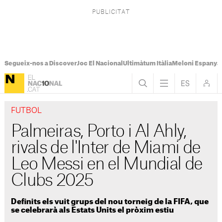
Segueix-nos a Discover
Joc El Nacional
Ultimàtum Itàlia
Meloni Espanya
FUTBOL
Palmeiras, Porto i Al Ahly,
rivals de l'Inter de Miami de
Leo Messi en el Mundial de
Clubs 2025
Definits els vuit grups del nou torneig de la FIFA, que
se celebrarà als Estats Units el pròxim estiu