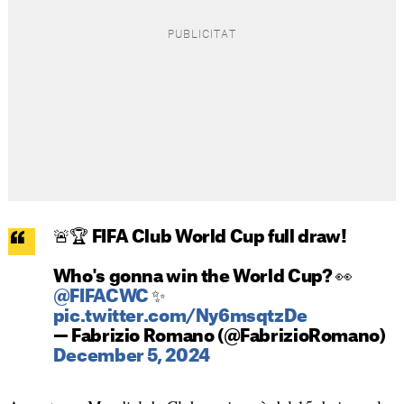
🚨🏆 FIFA Club World Cup full draw!
Who's gonna win the World Cup? 👀
@FIFACWC
✨
pic.twitter.com/Ny6msqtzDe
— Fabrizio Romano (@FabrizioRomano)
December 5, 2024