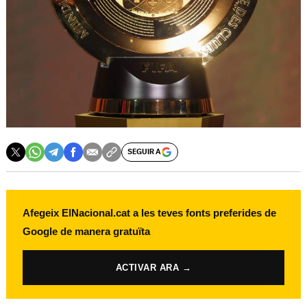
SEGUIR A
Afegeix ElNacional.cat a les teves fonts preferides de
Google de manera gratuïta
ACTIVAR ARA →