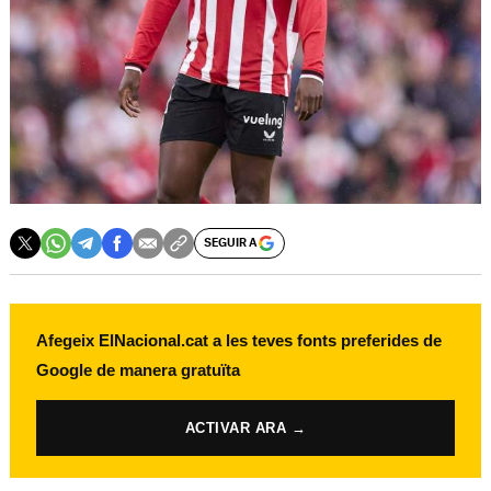
SEGUIR A
Afegeix ElNacional.cat a les teves fonts preferides de
Google de manera gratuïta
ACTIVAR ARA →