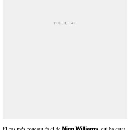
El cas més conegut és el de
, qui ha estat
Nico Williams