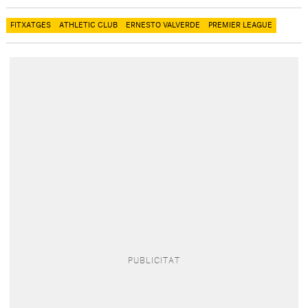
FITXATGES
ATHLETIC CLUB
ERNESTO VALVERDE
PREMIER LEAGUE