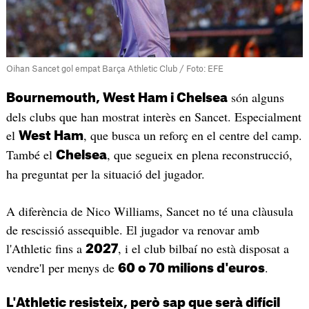
Oihan Sancet gol empat Barça Athletic Club / Foto: EFE
són alguns
Bournemouth, West Ham i Chelsea
dels clubs que han mostrat interès en Sancet. Especialment
el
, que busca un reforç en el centre del camp.
West Ham
També el
, que segueix en plena reconstrucció,
Chelsea
ha preguntat per la situació del jugador.
A diferència de Nico Williams, Sancet no té una clàusula
de rescissió assequible. El jugador va renovar amb
l'Athletic fins a
, i el club bilbaí no està disposat a
2027
vendre'l per menys de
.
60 o 70 milions d'euros
L'Athletic resisteix, però sap que serà difícil