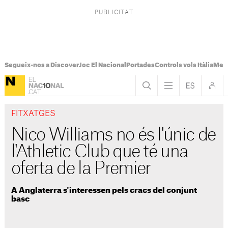
Segueix-nos a Discover
Joc El Nacional
Portades
Controls vols Itàlia
Mes
FITXATGES
Nico Williams no és l'únic de
l'Athletic Club que té una
oferta de la Premier
A Anglaterra s'interessen pels cracs del conjunt
basc