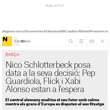
Segueix-nos a Discover
Joc El Nacional
ERC àudios filtrats
PP menors mi
BARÇA
Nico Schlotterbeck posa
data a la seva decisió: Pep
Guardiola, Flick i Xabi
Alonso estan a l'espera
El central alemany analitza el seu futur amb calma
mentre els grans d'Europa es disputen el seu fitxatge