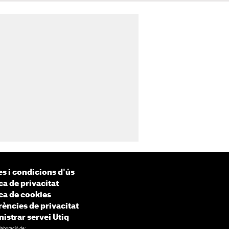
s i condicions d'ús
ca de privacitat
ica de cookies
rències de privacitat
istrar servei Utiq
laboració de: