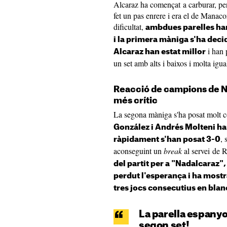
Alcaraz ha començat a carburar, pe
fet un pas enrere i era el de Manaco
dificultat,
ambdues parelles han
i la primera màniga s'ha decid
i han 
Alcaraz han estat millor
un set amb alts i baixos i molta igual
Reacció de campions de N
més crític
La segona màniga s'ha posat molt c
González i Andrés Molteni ha
, 
ràpidament s'han posat 3-0
aconseguint un
break
al servei de 
del partit per a "Nadalcaraz",
perdut l'esperança i ha mostra
tres jocs consecutius en blan
La parella espanyo
segon set!