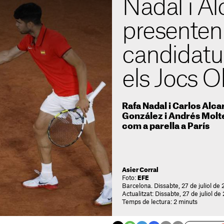
Nadal i Al
presenten 
candidatur
els Jocs O
Rafa Nadal i Carlos Alc
González i Andrés Molten
com a parella a París
Asier Corral
Foto:
EFE
Barcelona. Dissabte, 27 de juliol de
Actualitzat: Dissabte, 27 de juliol de
Temps de lectura: 2 minuts