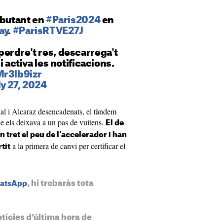
ebutant en
#Paris2024
en
ay
.
#ParisRTVE27J
erdre't res, descarrega't
i activa les notificacions.
Mr3lb9izr
ly 27, 2024
l i Alcaraz desencadenats, el tàndem
e els deixava a un pas de vuitens.
El de
 tret el peu de l'accelerador i han
a la primera de canvi per certificar el
tit
, hi trobaràs tota
hatsApp
otícies d’última hora de