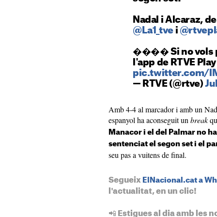
Nadal i Alcaraz, d
@La1_tve
i
@rtvepl
���� Si no vols p
l'app de RTVE Play 
pic.twitter.com/l
— RTVE (@rtve)
Ju
Amb 4-4 al marcador i amb un Nada
espanyol ha aconseguit un
break
qu
Manacor i el del Palmar no han
sentenciat el segon set i el par
seu pas a vuitens de final.
Segueix
ElNacional.cat a W
l'actualitat, en un clic!
📲 Estigues al dia amb les n