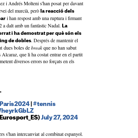
 i Andrés Molteni s'han posat per davant
rvei del murcià, però
la reacció dels
i han respost amb una ruptura i firmant
bar
-2 a dalt amb un fantàstic Nadal.
La
orrat i ha demostrat per què són els
. Després de mantenir el
ing de dobles
ut dues boles de
break
que no han sabut
 Alcaraz, que li ha costat entrar en el partit
metent diversos errors no forçats en els
.
Paris2024
|
#tennis
/WheyrkGbLZ
@Eurosport_ES)
July 27, 2024
ers s'han intercanviat al combinat espanyol.