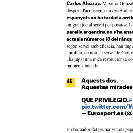
Máximo González
Carlos Alcaraz.
després d'aconseguir un
break
al se
espanyols no ha tardat a arri
un gran joc al servei per posar-se 1
parella argentina no s'ha ens
actuals números 18 del rànqu
segon servei amb eficàcia, han ting
aprofitar, de nou, al servei de Carlos
i ha jugat una mica revolucionat, co
moments inicials.
Aquests dos.
Aquestes mirades
QUE PRIVILEGIO.
#
pic.twitter.com
— Eurosport.es (
En l'equador del primer set, els pap