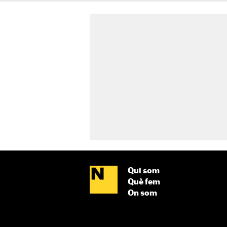
Qui som
Què fem
On som