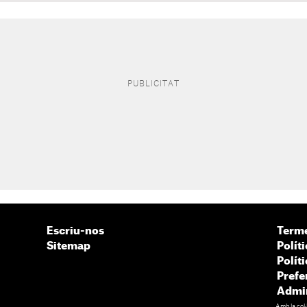
Escriu-nos
Terme
Sitemap
Políti
Polít
Prefe
Admin
Amb la col·