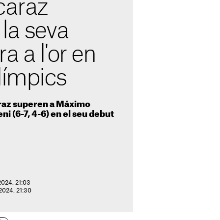
caraz
la seva
a a l'or en
límpics
araz superen a Máximo
i (6-7, 4-6) en el seu debut
 2024. 21:03
 2024. 21:30