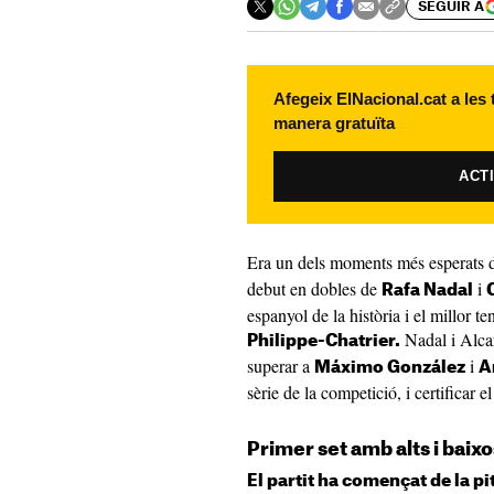
SEGUIR A
Afegeix ElNacional.cat a les
manera gratuïta
ACT
Era un dels moments més esperats 
debut en dobles de
i
Rafa Nadal
espanyol de la història i el millor te
Nadal i Alcar
Philippe-Chatrier.
superar a
i
Máximo González
A
sèrie de la competició, i certificar e
Primer set amb alts i baixo
El partit ha començat de la pi