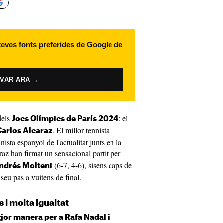
 teves fonts preferides de Google de
IVAR ARA →
dels
: el
Jocs Olímpics de París 2024
. El millor tennista
Carlos Alcaraz
nnista espanyol de l'actualitat junts en la
az han firmat un sensacional partit per
(6-7, 4-6), sisens caps de
ndrés Molteni
l seu pas a vuitens de final.
s i molta igualtat
tjor manera per a Rafa Nadal i