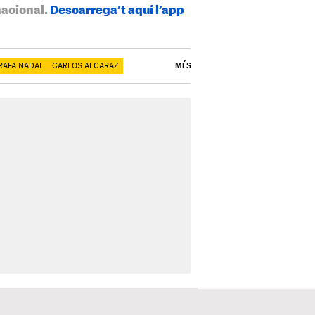
nacional.
Descarrega’t aquí l’app
RAFA NADAL
CARLOS ALCARAZ
MÉS