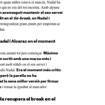
rò quan millor estava el murcià, Nadal ha
r qui no era del tot encertat. Amb alguna
 aconseguit mantenir el seu servei
it en el
tie-break
, on Nadal i
protagonitzat grans punts per emportar-se
tat.
adal i Alcaraz en el moment
osta amunt tot just començar.
Máximo
n sortit amb una marxa més i
sent molt sòlids en el seu servei i
Rafa Nadal.
Era el moment més crític
 però la parella no ha
t la seva millor versió per firmar
i tornar la igualtat al marcador.
c
la recupera el break en el