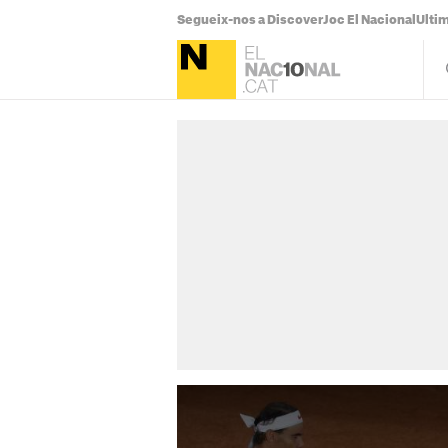
Segueix-nos a Discover
Joc El Nacional
Ultim