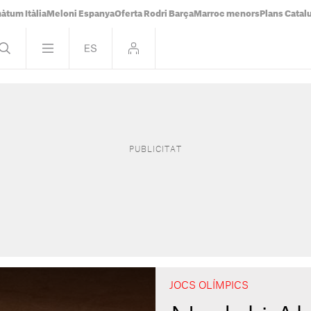
àtum Itàlia
Meloni Espanya
Oferta Rodri Barça
Marroc menors
Plans Catal
JOCS OLÍMPICS