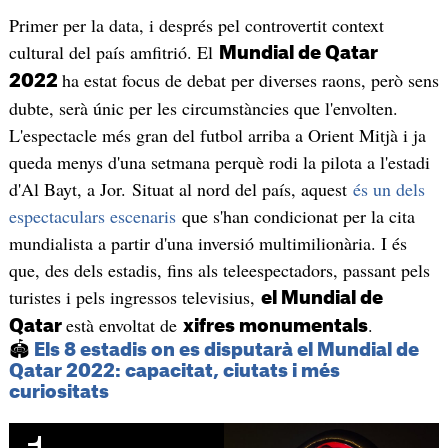
Primer per la data, i després pel controvertit context
cultural del país amfitrió. El
Mundial de Qatar
ha estat focus de debat per diverses raons, però sens
2022
dubte, serà únic per les circumstàncies que l'envolten.
L'espectacle més gran del futbol arriba a Orient Mitjà i ja
queda menys d'una setmana perquè rodi la pilota a l'estadi
d'Al Bayt, a Jor. Situat al nord del país, aquest
és un dels
espectaculars escenaris
que s'han condicionat per la cita
mundialista a partir d'una inversió multimilionària. I és
que, des dels estadis, fins als teleespectadors, passant pels
turistes i pels ingressos televisius,
el Mundial de
està envoltat de
.
Qatar
xifres monumentals
🏟️
Els 8 estadis on es disputarà el Mundial de
Qatar 2022: capacitat, ciutats i més
curiositats