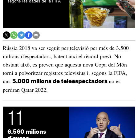
segons les dades de la FIFA
Rússia 2018 va ser seguit per televisió per més de 3.500
milions d'espectadors, batent així el rècord previ. No
obstant això, es preveu que aquesta nova Copa del Món
torni a polvoritzar registres televisius i, segons la FIFA,
uns
no es
5.000 milions de teleespectadors
perdran Qatar 2022.
11
6.560 milions