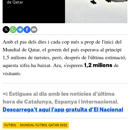
de Qatar
Amb el pas dels dies i cada cop més a prop de l'inici del
Mundial de Qatar, el govern del país esperava al principi
1,5 milions de turistes, però, després de l'última estimació,
aquesta xifra ha baixat. Ara, s'esperen
de
1,2 milions
visitants.
📲 Estigues al dia amb les notícies d’última
hora de Catalunya, Espanya i Internacional.
Descarrega’t aquí l’app gratuïta d’El Nacional
FUTBOL
MUNDIAL FUTBOL QATAR 2022