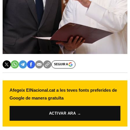
SEGUIR A
Afegeix ElNacional.cat a les teves fonts preferides de
Google de manera gratuïta
ACTIVAR ARA →