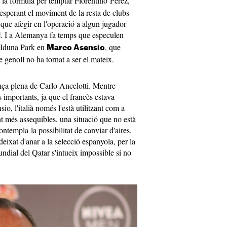
t la fórmula per temptar Florentino Pérez,
esperant el moviment de la resta de clubs
a que afegir en l'operació a algun jugador
. I a Alemanya fa temps que especulen
d
l Iduna Park en
, que
Marco Asensio
e genoll no ha tornat a ser el mateix.
ança plena de Carlo Ancelotti. Mentre
 importants, ja que el francès estava
o, l'italià només l'està utilitzant com a
nt més assequibles, una situació que no està
templa la possibilitat de canviar d'aires.
eixat d'anar a la selecció espanyola, per la
ndial del Qatar s'intueix impossible si no