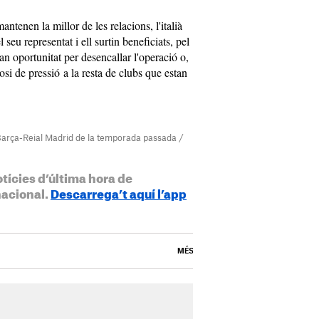
ntenen la millor de les relacions, l'italià
seu representat i ell surtin beneficiats, pel
an oportunitat per desencallar l'operació o,
osi de pressió a la resta de clubs que estan
 Barça-Reial Madrid de la temporada passada /
otícies d’última hora de
nacional.
Descarrega’t aquí l’app
MÉS