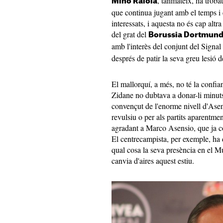
, tanmateix, ha troba
Mino Raiola
que continua jugant amb el temps i 
interessats, i aquesta no és cap altr
del grat del
Borussia Dortmun
amb l'interès del conjunt del Signa
després de patir la seva greu lesió d
El mallorquí, a més, no té la confi
Zidane no dubtava a donar-li minuts
convençut de l'enorme nivell d'Asensi
revulsiu o per als partits aparentme
agradant a Marco Asensio, que ja con
El centrecampista, per exemple, ha d
qual cosa la seva presència en el Mu
canvia d'aires aquest estiu.