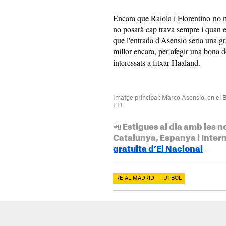
Encara que Raiola i Florentino no ma
no posarà cap trava sempre i quan el 
que l'entrada d'Asensio seria una gr
millor encara, per afegir una bona d
interessats a fitxar Haaland.
Imatge principal: Marco Asensio, en el
EFE
📲 Estigues al dia amb les n
Catalunya, Espanya i Inter
gratuïta d’El Nacional
REIAL MADRID
FUTBOL