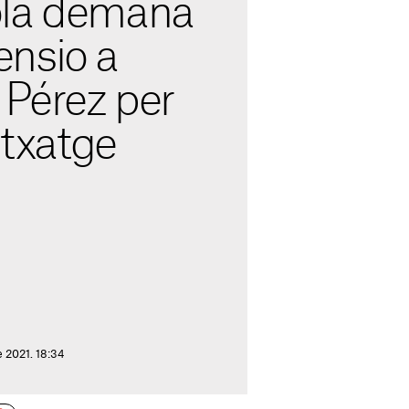
ola demana
nsio a
 Pérez per
itxatge
e 2021. 18:34