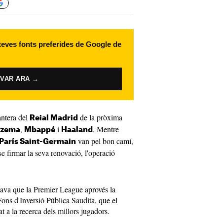
 teves fonts preferides de Google de
IVAR ARA →
antera del
de la pròxima
Reial Madrid
,
i
. Mentre
nzema
Mbappé
Haaland
van pel bon camí,
París Saint-Germain
 firmar la seva renovació, l'operació
tava que la Premier League aprovés la
ons d'Inversió Pública Saudita, que el
t a la recerca dels millors jugadors.