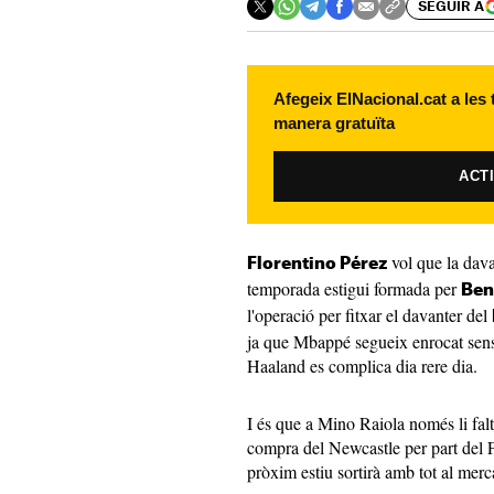
SEGUIR A
Afegeix ElNacional.cat a les
manera gratuïta
ACT
vol que la dav
Florentino Pérez
temporada estigui formada per
Be
l'operació per fitxar el davanter del
ja que Mbappé segueix enrocat sense
Haaland es complica dia rere dia.
I és que a Mino Raiola només li fal
compra del Newcastle per part del F
pròxim estiu sortirà amb tot al merca