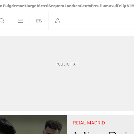
án Puigdemont
Jorge Messi
Sequera Londres
Ceuta
Preu llum avui
Felip VI 
REIAL MADRID