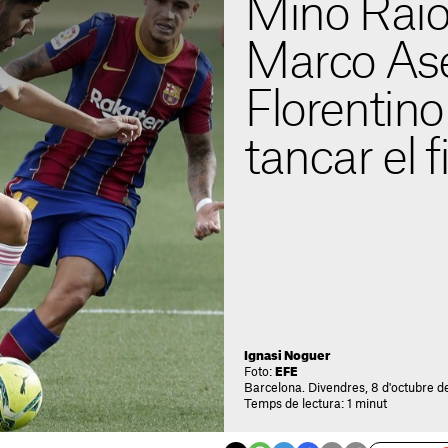
Mino Rai
Marco Ase
Florentino
tancar el f
Ignasi Noguer
Foto:
EFE
Barcelona. Divendres, 8 d'octubre d
Temps de lectura: 1 minut