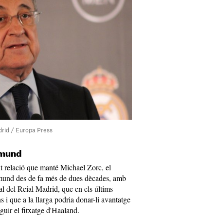
drid / Europa Press
tmund
ent relació que manté Michael Zorc, el
tmund des de fa més de dues dècades, amb
l del Reial Madrid, que en els últims
s i que a la llarga podria donar-li avantatge
guir el fitxatge d'Haaland.