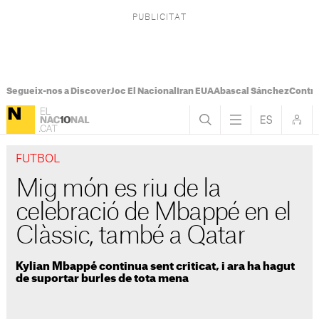
Segueix-nos a Discover
Joc El Nacional
Iran EUA
Abascal Sánchez
Control
FUTBOL
Mig món es riu de la
celebració de Mbappé en el
Clàssic, també a Qatar
Kylian Mbappé continua sent criticat, i ara ha hagut
de suportar burles de tota mena