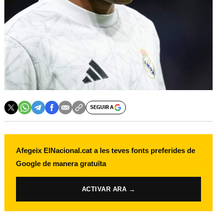
SEGUIR A
Afegeix ElNacional.cat a les teves fonts preferides de
Google de manera gratuïta
ACTIVAR ARA →