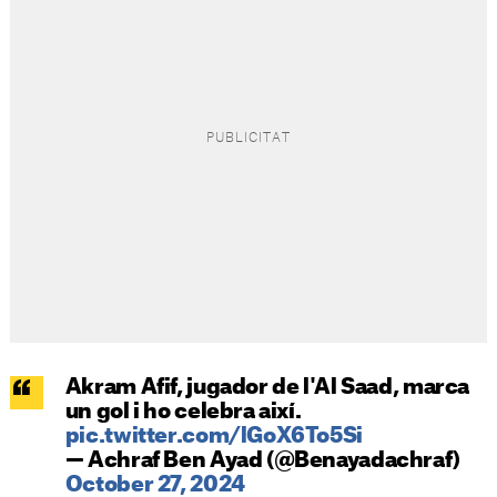
Akram Afif, jugador de l'Al Saad, marca
un gol i ho celebra així.
pic.twitter.com/lGoX6To5Si
— Achraf Ben Ayad (@Benayadachraf)
October 27, 2024