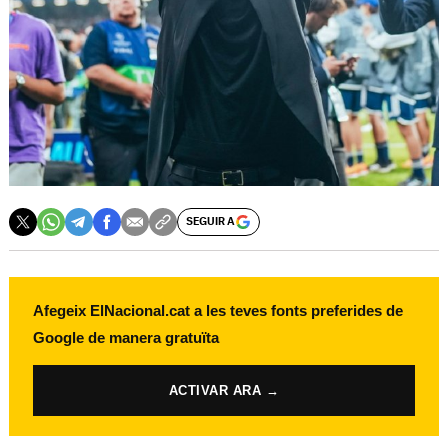
SEGUIR A
Afegeix ElNacional.cat a les teves fonts preferides de
Google de manera gratuïta
ACTIVAR ARA →