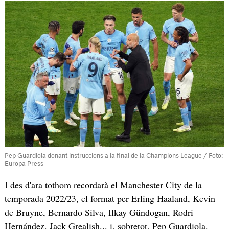
Pep Guardiola donant instruccions a la final de la Champions League / Foto:
Europa Press
I des d'ara tothom recordarà el Manchester City de la
temporada 2022/23, el format per Erling Haaland, Kevin
de Bruyne, Bernardo Silva, Ilkay Gündogan, Rodri
Hernández, Jack Grealish... i, sobretot, Pep Guardiola.