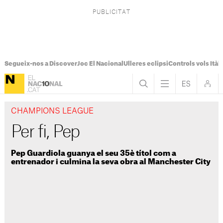
Segueix-nos a Discover
Joc El Nacional
Ulleres eclipsi
Controls vols Itàli
CHAMPIONS LEAGUE
Per fi, Pep
Pep Guardiola guanya el seu 35è títol com a
entrenador i culmina la seva obra al Manchester City