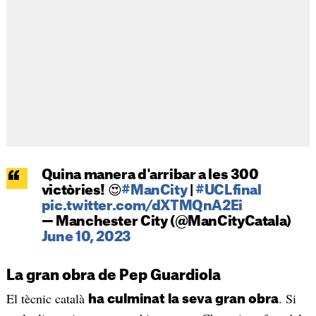
Quina manera d'arribar a les 300
victòries! 😍
#ManCity
|
#UCLfinal
pic.twitter.com/dXTMQnA2Ei
— Manchester City (@ManCityCatala)
June 10, 2023
La gran obra de Pep Guardiola
El tècnic català
. Si
ha culminat la seva gran obra