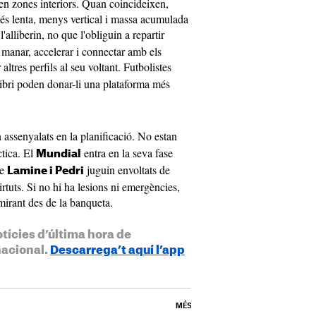
 en zones interiors. Quan coincideixen,
més lenta, menys vertical i massa acumulada
'alliberin, no que l'obliguin a repartir
e manar, accelerar i connectar amb els
 altres perfils al seu voltant. Futbolistes
ibri poden donar-li una plataforma més
assenyalats en la planificació. No estan
ctica. El
entra en la seva fase
Mundial
ue
juguin envoltats de
Lamine i Pedri
irtuts. Si no hi ha lesions ni emergències,
mirant des de la banqueta.
otícies d’última hora de
nacional.
Descarrega’t aquí l’app
MÉS