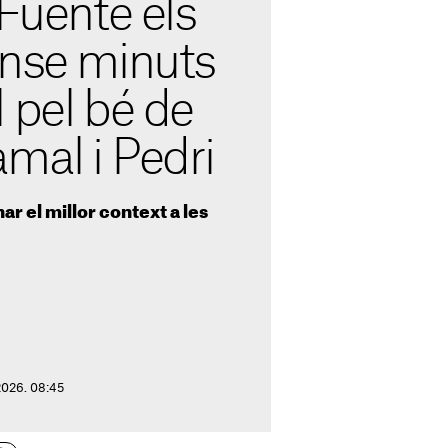
 Fuente els
ense minuts
 pel bé de
mal i Pedri
ar el millor context a les
 2026. 08:45