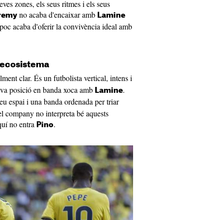
ves zones, els seus ritmes i els seus
no acaba d'encaixar amb
remy
Lamine
oc acaba d'oferir la convivència ideal amb
e ecosistema
ment clar. És un futbolista vertical, intens i
 seva posició en banda xoca amb
.
Lamine
seu espai i una banda ordenada per triar
 el company no interpreta bé aquests
aquí no entra
.
Pino