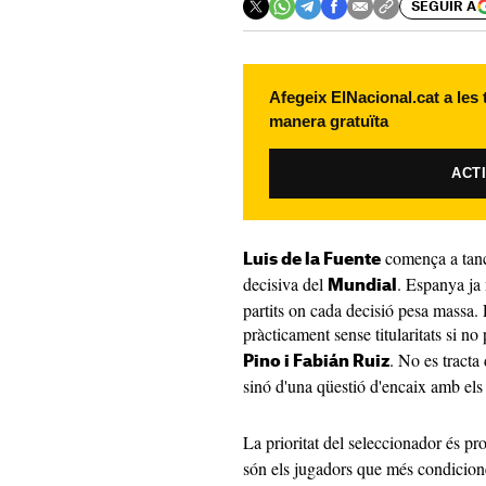
SEGUIR A
Afegeix ElNacional.cat a les
manera gratuïta
ACT
comença a tanca
Luis de la Fuente
decisiva del
. Espanya ja 
Mundial
partits on cada decisió pesa massa
pràcticament sense titularitats si n
. No es tracta
Pino i Fabián Ruiz
sinó d'una qüestió d'encaix amb els 
La prioritat del seleccionador és pr
són els jugadors que més condicione