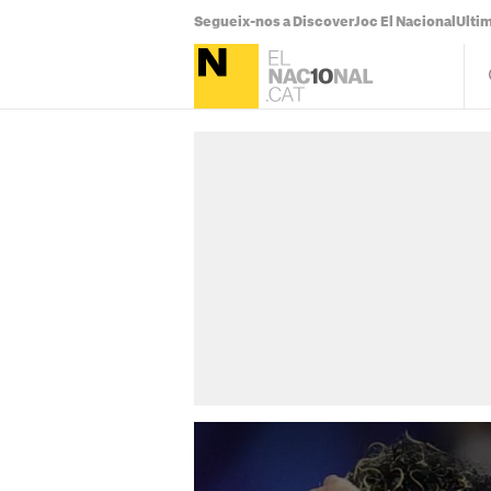
Segueix-nos a Discover
Joc El Nacional
Ultim