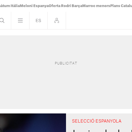
àtum Itàlia
Meloni Espanya
Oferta Rodri Barça
Marroc menors
Plans Catal
SELECCIÓ ESPANYOLA