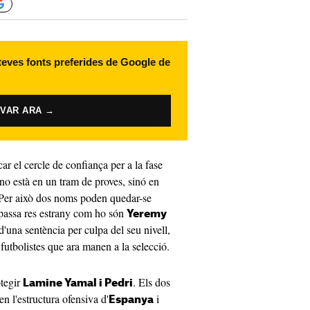
 teves fonts preferides de Google de
IVAR ARA →
r el cercle de confiança per a la fase
no està en un tram de proves, sinó en
. Per això dos noms poden quedar-se
o passa res estrany com ho són
Yeremy
 d'una sentència per culpa del seu nivell,
futbolistes que ara manen a la selecció.
otegir
. Els dos
Lamine Yamal i Pedri
n l'estructura ofensiva d'
i
Espanya