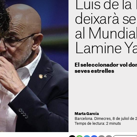
Luis de la
deixarà s
al Mundial
Lamine Ya
El seleccionador vol don
seves estrelles
Marta García
Barcelona. Dimecres, 8 de juliol de
Temps de lectura: 2 minuts