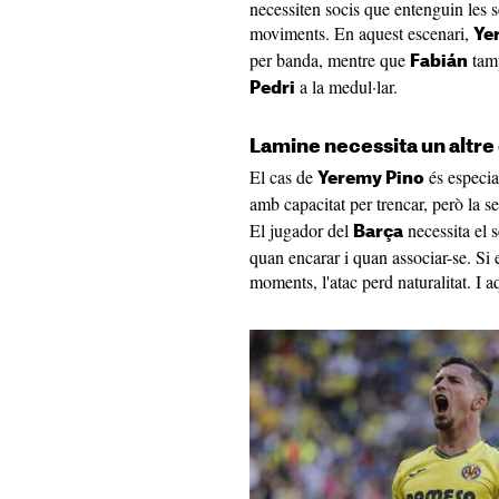
necessiten socis que entenguin les se
moviments. En aquest escenari,
Ye
per banda, mentre que
tamp
Fabián
a la medul·lar.
Pedri
Lamine necessita un altr
El cas de
és especial
Yeremy Pino
amb capacitat per trencar, però la
El jugador del
necessita el 
Barça
quan encarar i quan associar-se. Si
moments, l'atac perd naturalitat. I 