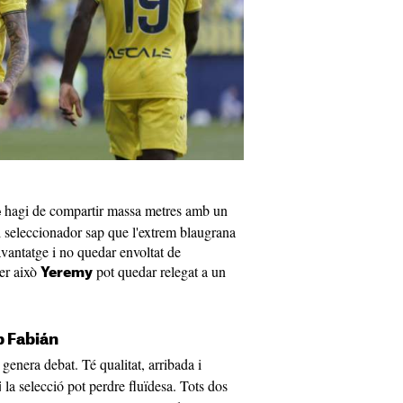
hagi de compartir massa metres amb un
e
 El seleccionador sap que l'extrem blaugrana
vantatge i no quedar envoltat de
er això
pot quedar relegat a un
Yeremy
 Fabián
genera debat. Té qualitat, arribada i
la selecció pot perdre fluïdesa. Tots dos
i