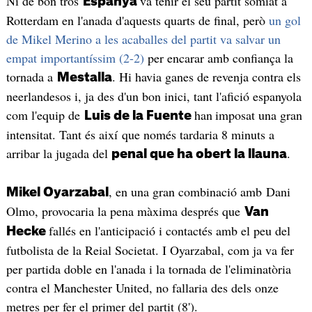
Ni de bon tros
va tenir el seu partit somiat a
Espanya
Rotterdam en l'anada d'aquests quarts de final, però
un gol
de Mikel Merino a les acaballes del partit va salvar un
empat importantíssim (2-2)
per encarar amb confiança la
tornada a
. Hi havia ganes de revenja contra els
Mestalla
neerlandesos i, ja des d'un bon inici, tant l'afició espanyola
com l'equip de
han
imposat una gran
Luis de la Fuente
intensitat. Tant és així que només tardaria 8 minuts a
arribar la jugada del
.
penal que ha obert la llauna
, en una gran combinació amb Dani
Mikel Oyarzabal
Olmo, provocaria la pena màxima després que
Van
fallés en l'anticipació i contactés amb el peu del
Hecke
futbolista de la Reial Societat. I Oyarzabal, com ja va fer
per partida doble en l'anada i la tornada de l'eliminatòria
contra el Manchester United, no fallaria des dels onze
metres per fer el primer del partit (8').