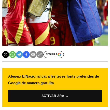
SEGUIR A
Afegeix ElNacional.cat a les teves fonts preferides de
Google de manera gratuïta
ACTIVAR ARA →