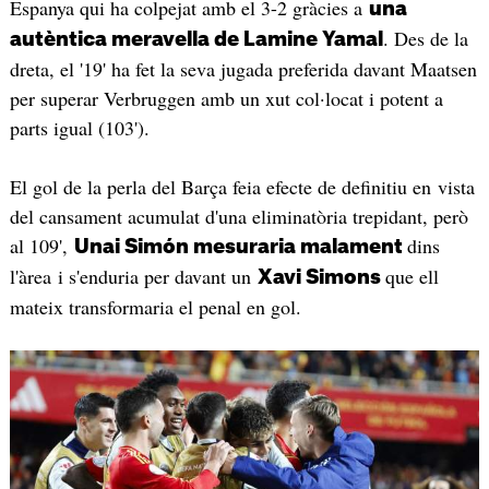
Espanya qui ha colpejat amb el 3-2 gràcies a
una
. Des de la
autèntica meravella de Lamine Yamal
dreta, el '19' ha fet la seva jugada preferida davant Maatsen
per superar Verbruggen amb un xut col·locat i potent a
parts igual (103').
El gol de la perla del Barça feia efecte de definitiu en vista
del cansament acumulat d'una eliminatòria trepidant, però
al 109',
dins
Unai Simón mesuraria malament
l'àrea i s'enduria per davant un
que ell
Xavi Simons
mateix transformaria el penal en gol.