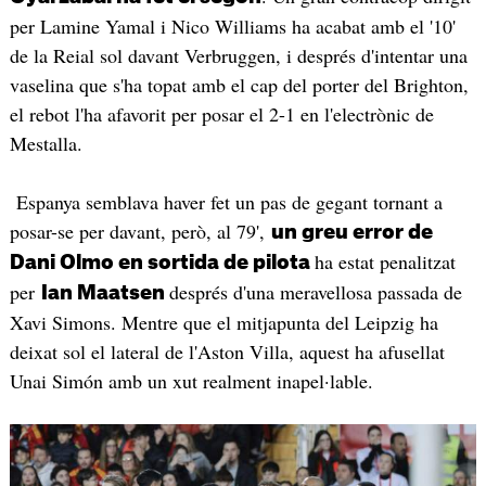
per Lamine Yamal i Nico Williams ha acabat amb el '10'
de la Reial sol davant Verbruggen, i després d'intentar una
vaselina que s'ha topat amb el cap del porter del Brighton,
el rebot l'ha afavorit per posar el 2-1 en l'electrònic de
Mestalla.
Espanya semblava haver fet un pas de gegant tornant a
posar-se per davant, però, al 79',
un greu error de
ha estat penalitzat
Dani Olmo en sortida de pilota
per
després d'una meravellosa passada de
Ian Maatsen
Xavi Simons. Mentre que el mitjapunta del Leipzig ha
deixat sol el lateral de l'Aston Villa, aquest ha afusellat
Unai Simón amb un xut realment inapel·lable.