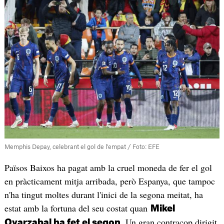
Memphis Depay, celebrant el gol de l'empat / Foto: EFE
Països Baixos ha pagat amb la cruel moneda de fer el gol
en pràcticament mitja arribada, però Espanya, que tampoc
n'ha tingut moltes durant l'inici de la segona meitat, ha
estat amb la fortuna del seu costat quan
Mikel
. Un gran contracop dirigit
Oyarzabal ha fet el segon