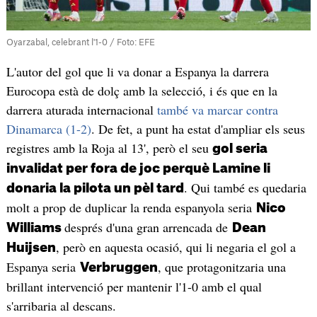
Oyarzabal, celebrant l'1-0 / Foto: EFE
L'autor del gol que li va donar a Espanya la darrera
Eurocopa està de dolç amb la selecció, i és que en la
darrera aturada internacional
també va marcar contra
Dinamarca (1-2)
. De fet, a punt ha estat d'ampliar els seus
registres amb la Roja al 13', però el seu
gol seria
invalidat per fora de joc perquè Lamine li
. Qui també es quedaria
donaria la pilota un pèl tard
molt a prop de duplicar la renda espanyola seria
Nico
després d'una gran arrencada de
Williams
Dean
, però en aquesta ocasió, qui li negaria el gol a
Huijsen
Espanya seria
, que protagonitzaria una
Verbruggen
brillant intervenció per mantenir l'1-0 amb el qual
s'arribaria al descans.