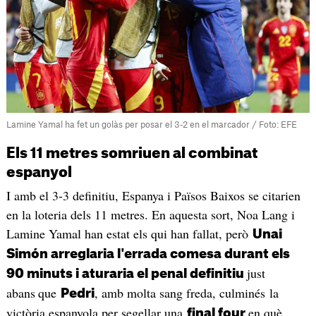
Lamine Yamal ha fet un golàs per posar el 3-2 en el marcador / Foto: EFE
Els 11 metres somriuen al combinat
espanyol
I amb el 3-3 definitiu, Espanya i Països Baixos se citarien
en la loteria dels 11 metres. En aquesta sort, Noa Lang i
Lamine Yamal han estat els qui han fallat, però
Unai
Simón arreglaria l'errada comesa durant els
just
90 minuts i aturaria el penal definitiu
abans
que
, amb molta sang freda, culminés la
Pedri
victòria espanyola per segellar una
en què
final four