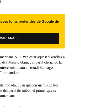
 teves fonts preferides de Google de
IVAR ARA →
 americana NFL van estar aquest divendres a
 del 'Madrid Game', el partit oficial de la
mbre enfrontarà a l'estadi Santiago
i Commanders.
ta trobada, quan queden menys de tres
 del partit de futbol, el primer que se
 americana.