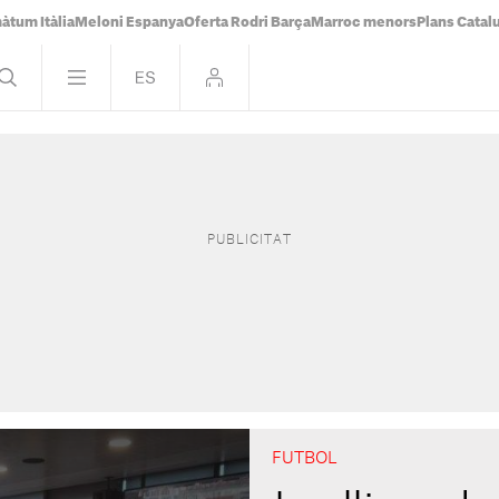
àtum Itàlia
Meloni Espanya
Oferta Rodri Barça
Marroc menors
Plans Catal
FUTBOL