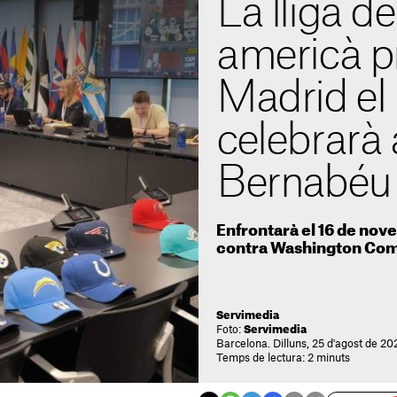
La lliga de
americà pr
Madrid el 
celebrarà 
Bernabéu
Enfrontarà el 16 de no
contra Washington Co
Servimedia
Foto:
Servimedia
Barcelona. Dilluns, 25 d'agost de 20
Temps de lectura: 2 minuts