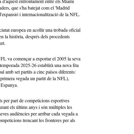
na d'aquest enfrontament entre els Miami
ers, que s'ha batejat com el 'Madrid
d'expansió i internacionalització de la NFL.
ciutat europea en acollir una trobada oficial
n la història, després dels procedents
rt.
NFL va començar a exportar el 2005 la seva
a temporada 2025-26 establirà una nova fita
al amb set partits a cinc països diferents:
r primera vegada un partit de la NFL),
 Espanya.
ls per part de competicions esportives
rant els últims anys i són múltiples les
seves audiències per arribar cada vegada a
ompeticions trencant les fronteres per als