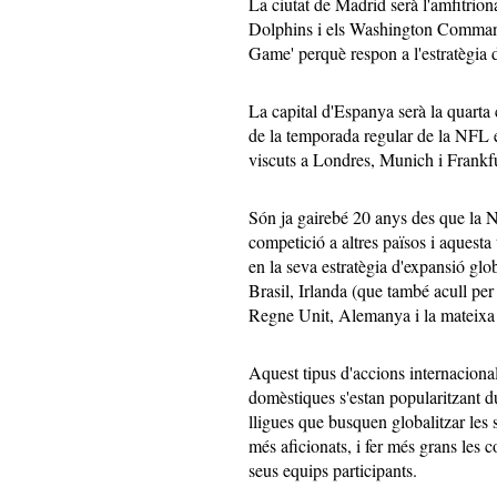
La ciutat de Madrid serà l'amfitrio
Dolphins i els Washington Command
Game' perquè respon a l'estratègia 
La capital d'Espanya serà la quarta 
de la temporada regular de la NFL e
viscuts a Londres, Munich i Frankfu
Són ja gairebé 20 anys des que la 
competició a altres països i aquest
en la seva estratègia d'expansió glob
Brasil, Irlanda (que també acull pe
Regne Unit, Alemanya i la mateixa
Aquest tipus d'accions internaciona
domèstiques s'estan popularitzant du
lligues que busquen globalitzar les 
més aficionats, i fer més grans les c
seus equips participants.