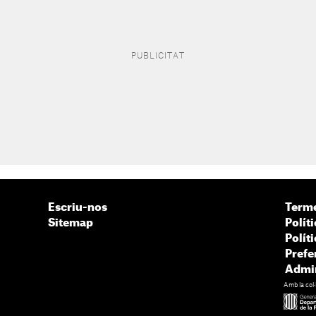
Escriu-nos
Terme
Sitemap
Políti
Polít
Prefe
Admin
Amb la col·