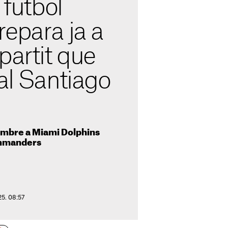
 futbol
epara ja a
partit que
al Santiago
vembre a Miami Dolphins
mmanders
25. 08:57