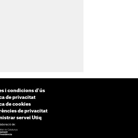
s i condicions d'ús
ca de privacitat
ica de cookies
rències de privacitat
istrar servei Utiq
laboració de: