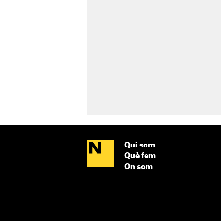
Qui som
Què fem
On som