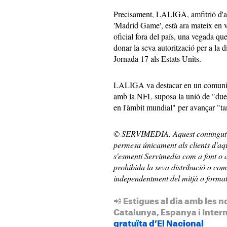
Precisament, LALIGA, amfitrió d'aq
'Madrid Game', està ara mateix en vi
oficial fora del país, una vegada q
donar la seva autorització per a la
Jornada 17 als Estats Units.
LALIGA va destacar en un comunica
amb la NFL suposa la unió de "dues 
en l'àmbit mundial" per avançar "ta
©
SERVIMEDIA
. Aquest contingu
permesa únicament als clients d'aq
s'esmenti S
ervimedia
com a font o a
prohibida la seva distribució o com
independentment del
mitjà
o format 
📲 Estigues al dia amb les n
Catalunya, Espanya i Inter
gratuïta d’El Nacional