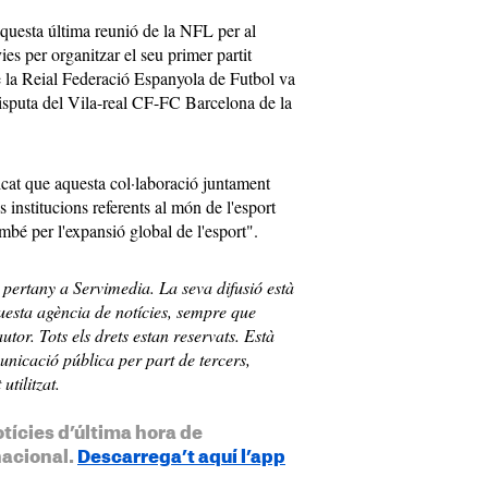
uesta última reunió de la NFL per al
es per organitzar el seu primer partit
ue la Reial Federació Espanyola de Futbol va
 disputa del Vila-real CF-FC Barcelona de la
t que aquesta col·laboració juntament
institucions referents al món de l'esport
mbé per l'expansió global de l'esport".
t pertany a
Servimedia
. La seva difusió està
uesta agència de notícies, sempre que
utor. Tots els drets estan reservats. Està
unicació pública per part de tercers,
utilitzat.
otícies d’última hora de
nacional.
Descarrega’t aquí l’app