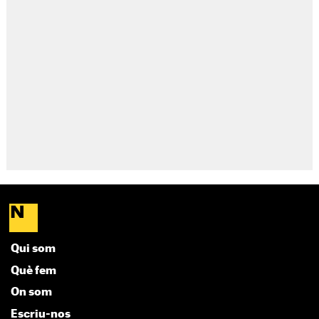
Qui som
Què fem
On som
Escriu-nos