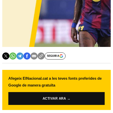
SEGUIR A
Afegeix ElNacional.cat a les teves fonts preferides de
Google de manera gratuïta
ACTIVAR ARA →