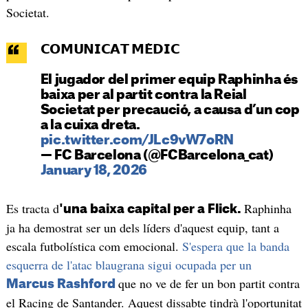
Societat.
𝗖𝗢𝗠𝗨𝗡𝗜𝗖𝗔𝗧 𝗠𝗘̀𝗗𝗜𝗖
El jugador del primer equip Raphinha és
baixa per al partit contra la Reial
Societat per precaució, a causa d’un cop
a la cuixa dreta.
pic.twitter.com/JLc9vW7oRN
— FC Barcelona (@FCBarcelona_cat)
January 18, 2026
Es tracta d
Raphinha
'una baixa capital per a Flick.
ja ha demostrat ser un dels líders d'aquest equip, tant a
escala futbolística com emocional.
S'espera que la banda
esquerra de l'atac blaugrana sigui ocupada per un
que no ve de fer un bon partit contra
Marcus Rashford
el Racing de Santander. Aquest dissabte tindrà l'oportunitat