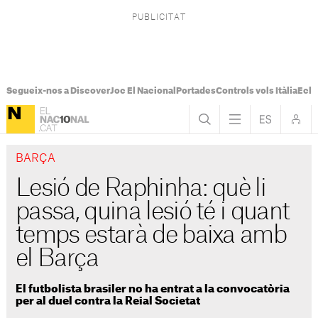
Segueix-nos a Discover
Joc El Nacional
Portades
Controls vols Itàlia
Ecli
BARÇA
Lesió de Raphinha: què li
passa, quina lesió té i quant
temps estarà de baixa amb
el Barça
El futbolista brasiler no ha entrat a la convocatòria
per al duel contra la Reial Societat