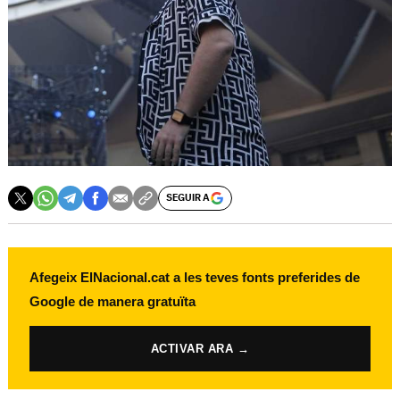
SEGUIR A
Afegeix ElNacional.cat a les teves fonts preferides de
Google de manera gratuïta
ACTIVAR ARA →