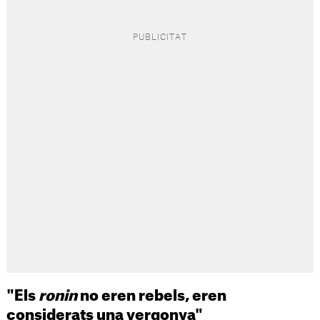
"Els
ronin
no eren rebels, eren
considerats una vergonya"