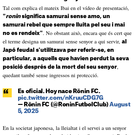
Tal com explica el mateix Ibai en el vídeo de presentació,
"
ronin
significa samurai sense amo, un
samurai rebel que sempre lluita pel seu i mai
. No obstant això, encara que és cert que
no es rendeix"
el terme designa un samurai sense senyor a qui servir,
al
Japó feudal
s'utilitzava per referir-se, en
particular, a aquells que havien perdut la seva
,
posició després de la mort del seu senyor
quedant també sense ingressos ni protecció.
Es oficial. Hoy nace Rōnin FC.
pic.twitter.com/nKruuCDG7G
— Rōnin FC (@RoninFutbolClub)
August
5, 2025
En la societat japonesa, la lleialtat i el servei a un senyor