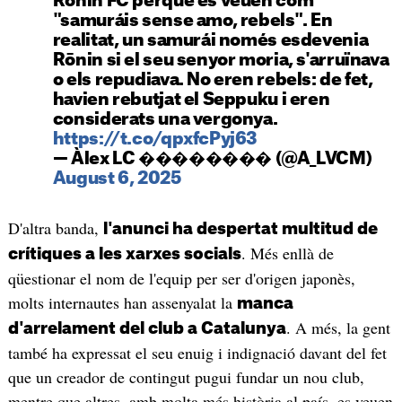
Rōnin FC perquè es veuen com
"samuráis sense amo, rebels". En
realitat, un samurái només esdevenia
Rōnin si el seu senyor moria, s'arruïnava
o els repudiava. No eren rebels: de fet,
havien rebutjat el Seppuku i eren
considerats una vergonya.
https://t.co/qpxfcPyj63
— Àlex LC �������� (@A_LVCM)
August 6, 2025
D'altra banda,
l'anunci ha despertat multitud de
. Més enllà de
crítiques a les xarxes socials
qüestionar el nom de l'equip per ser d'origen japonès,
molts internautes han assenyalat la
manca
. A més, la gent
d'arrelament del club a Catalunya
també ha expressat el seu enuig i indignació davant del fet
que un creador de contingut pugui fundar un nou club,
mentre que altres, amb molta més història al país, es veuen