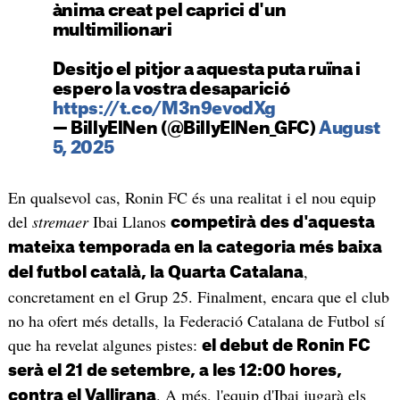
ànima creat pel caprici d'un
multimilionari
Desitjo el pitjor a aquesta puta ruïna i
espero la vostra desaparició
https://t.co/M3n9evodXg
— BillyElNen (@BillyElNen_GFC)
August
5, 2025
En qualsevol cas, Ronin FC és una realitat i el nou equip
del
stremaer
Ibai Llanos
competirà des d'aquesta
mateixa temporada en la categoria més baixa
,
del futbol català, la Quarta Catalana
concretament en el Grup 25. Finalment, encara que el club
no ha ofert més detalls, la Federació Catalana de Futbol sí
que ha revelat algunes pistes:
el debut de Ronin FC
serà el 21 de setembre, a les 12:00 hores,
. A més, l'equip d'Ibai jugarà els
contra el Vallirana