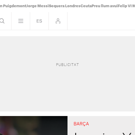
án Puigdemont
Jorge Messi
Sequera Londres
Ceuta
Preu llum avui
Felip VI 
BARÇA