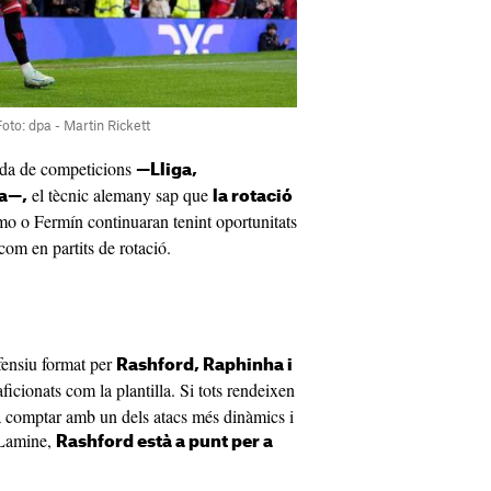
to: dpa - Martin Rickett
da de competicions
—Lliga,
el tècnic alemany sap que
a—,
la rotació
o o Fermín continuaran tenint oportunitats
com en partits de rotació.
ofensiu format per
Rashford, Raphinha i
aficionats com la plantilla. Si tots rendeixen
a comptar amb un dels atacs més dinàmics i
 Lamine,
Rashford està a punt per a