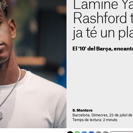
Lamine Y
Rashford ti
ja té un pl
El '10' del Barça, encant
S. Montero
Barcelona. Dimecres, 23 de juliol de
Temps de lectura: 2 minuts