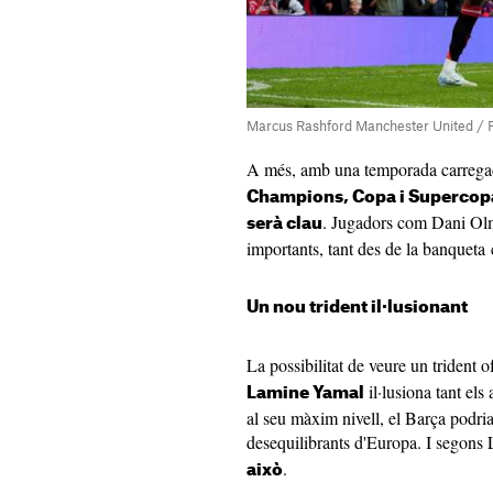
Marcus Rashford Manchester United / Fo
A més, amb una temporada carrega
Champions, Copa i Supercop
. Jugadors com Dani Olm
serà clau
importants, tant des de la banqueta 
Un nou trident il·lusionant
La possibilitat de veure un trident 
il·lusiona tant els 
Lamine Yamal
al seu màxim nivell, el Barça podri
desequilibrants d'Europa. I segons
.
això