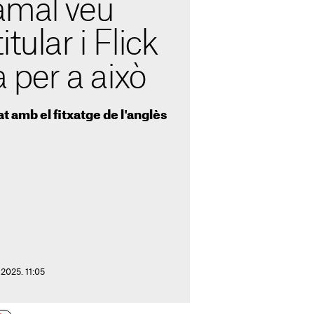
amal veu
tular i Flick
a per a això
at amb el fitxatge de l'anglès
 2025. 11:05