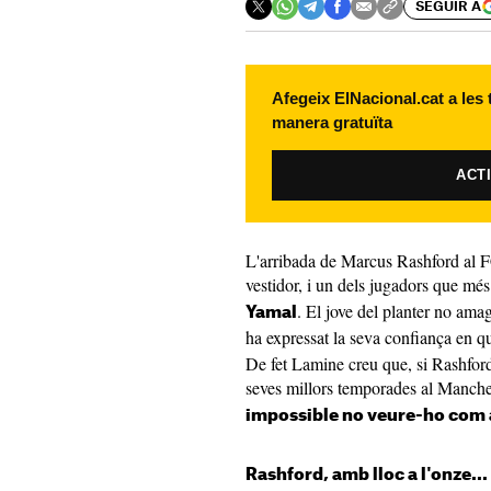
SEGUIR A
Afegeix ElNacional.cat a les
manera gratuïta
ACT
L'arribada de Marcus Rashford al F
vestidor, i un dels jugadors que mé
. El jove del planter no ama
Yamal
ha expressat la seva confiança en 
De fet Lamine creu que, si Rashford 
seves millors temporades al Manche
impossible no veure-ho com a
Rashford, amb lloc a l'onze...