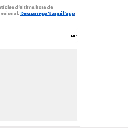
otícies d’última hora de
nacional.
Descarrega’t aquí l’app
MÉS