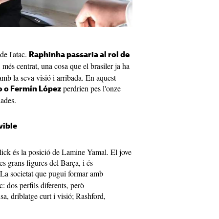
de l'atac.
Raphinha passaria al rol de
, més centrat, una cosa que el brasiler ja ha
amb la seva visió i arribada. En aquest
perdrien pes l'onze
 o Fermín López
nades.
vible
lick és la posició de Lamine Yamal. El jove
s grans figures del Barça, i és
 La societat que pugui formar amb
c: dos perfils diferents, però
, driblatge curt i visió; Rashford,