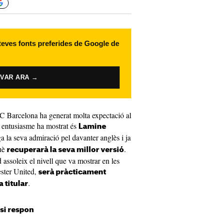
 teves fonts preferides de Google de
IVAR ARA →
C Barcelona ha generat molta expectació al
s entusiasme ha mostrat és
Lamine
ga la seva admiració pel davanter anglès i ja
què
.
recuperarà la seva millor versió
assoleix el nivell que va mostrar en les
ster United,
serà pràcticament
.
 titular
 si respon