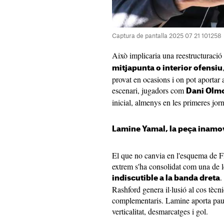
Captura de pantalla 2025 07 21 101258
Això implicaria una reestructuració 
mitjapunta o interior ofensiu
provat en ocasions i on pot aportar 
escenari, jugadors com
Dani Olmo
inicial, almenys en les primeres jor
Lamine Yamal, la peça inamo
El que no canvia en l'esquema de F
extrem s'ha consolidat com una de le
.
indiscutible a la banda dreta
Rashford genera il·lusió al cos tècni
complementaris. Lamine aporta pausa
verticalitat, desmarcatges i gol.