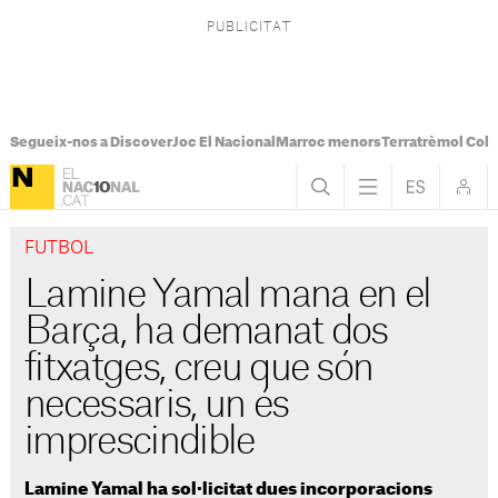
Segueix-nos a Discover
Joc El Nacional
Marroc menors
Terratrèmol Col
FUTBOL
Lamine Yamal mana en el
Barça, ha demanat dos
fitxatges, creu que són
necessaris, un és
imprescindible
Lamine Yamal ha sol·licitat dues incorporacions