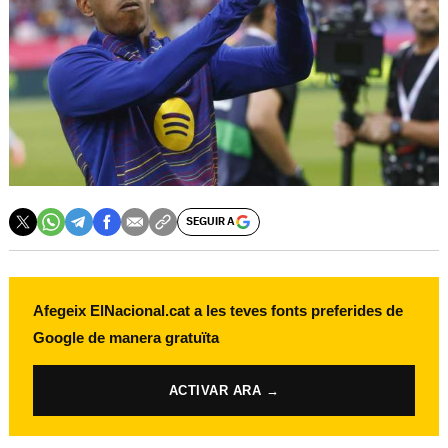
SEGUIR A
Afegeix ElNacional.cat a les teves fonts preferides de
Google de manera gratuïta
ACTIVAR ARA →