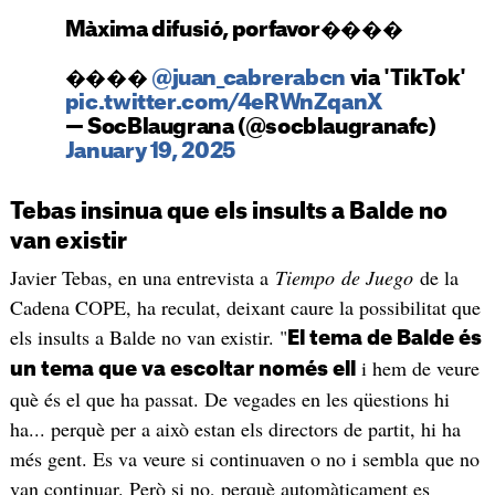
Màxima difusió, porfavor����
����
@juan_cabrerabcn
via 'TikTok'
pic.twitter.com/4eRWnZqanX
— SocBlaugrana (@socblaugranafc)
January 19, 2025
Tebas insinua que els insults a Balde no
van existir
Javier Tebas, en una entrevista a
Tiempo de Juego
de la
Cadena COPE, ha reculat, deixant caure la possibilitat que
els insults a Balde no van existir. "
El tema de Balde és
i hem de veure
un tema que va escoltar només ell
què és el que ha passat. De vegades en les qüestions hi
ha... perquè per a això estan els directors de partit, hi ha
més gent. Es va veure si continuaven o no i sembla que no
van continuar. Però si no, perquè automàticament es