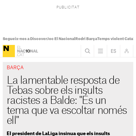
Segueix-nos a Discover
Joc El Nacional
Rodri Barça
Temps violent Catal
BARÇA
La lamentable resposta de
Tebas sobre els insults
racistes a Balde: "És un
tema que va escoltar només
ell"
El president de LaLiga insinua que els insults