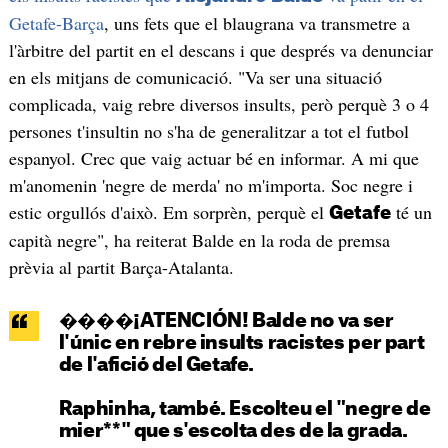
Getafe-Barça
, uns fets que el blaugrana va transmetre a
l'àrbitre del partit en el descans i que després va denunciar
en els mitjans de comunicació. "Va ser una situació
complicada, vaig rebre diversos insults, però perquè 3 o 4
persones t'insultin no s'ha de generalitzar a tot el futbol
espanyol. Crec que vaig actuar bé en informar. A mi que
m'anomenin 'negre de merda' no m'importa. Soc negre i
estic orgullós d'això. Em sorprèn, perquè el
té un
Getafe
capità negre", ha reiterat Balde en la roda de premsa
prèvia al partit Barça-Atalanta.
����¡ATENCIÓN! Balde no va ser
l'únic en rebre insults racistes per part
de l'afició del Getafe.
Raphinha, també. Escolteu el "negre de
mier**" que s'escolta des de la grada.