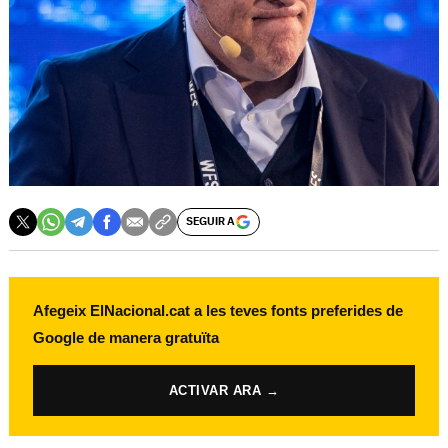
SEGUIR A
Afegeix ElNacional.cat a les teves fonts preferides de
Google de manera gratuïta
ACTIVAR ARA →