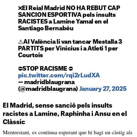
❌El Reial Madrid NO HA REBUT CAP
SANCION ESPORTIVA pels insults
RACISTES a Lamine Yamal en el
Santiago Bernabéu
⚠️Al València li van tancar Mestalla 3
PARTITS per Vinicius i a Atleti 1 per
Courtois
⛔STOP RACISME ⛔
pic.twitter.com/rqi2rLudXA
— madridblaugrana
(@madridblaugrana)
January 27, 2025
El Madrid, sense sanció pels insults
racistes a Lamine, Raphinha i Ansu en el
Clàssic
Mentrestant, es continua esperant que hi hagi un càstig als