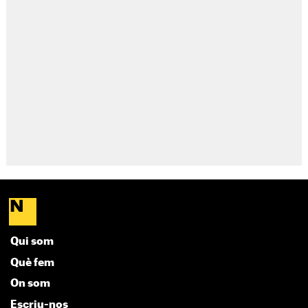
Qui som
Què fem
On som
Escriu-nos