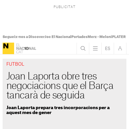
Segueix-nos a Discover
Joc El Nacional
Portades
Merz - Meloni
PLATER Te
FUTBOL
Joan Laporta obre tres
negociacions que el Barça
tancarà de seguida
Joan Laporta prepara tres incorporacions per a
aquest mes de gener