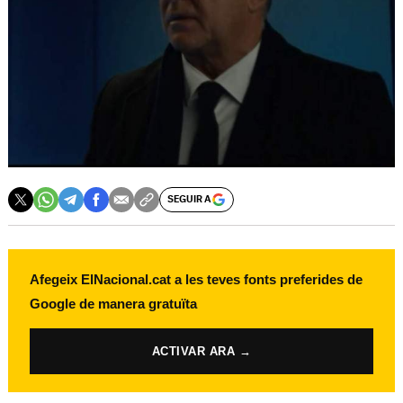
SEGUIR A
Afegeix ElNacional.cat a les teves fonts preferides de
Google de manera gratuïta
ACTIVAR ARA →