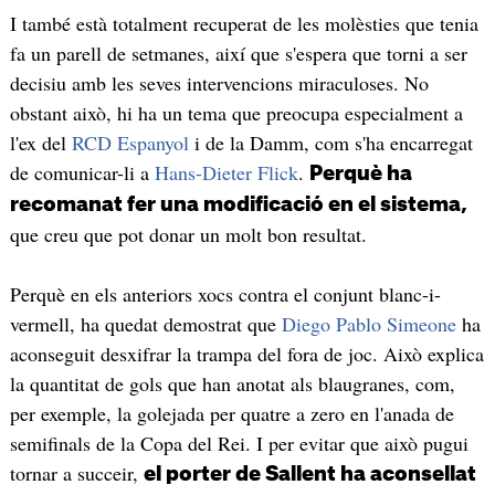
I també està totalment recuperat de les molèsties que tenia
fa un parell de setmanes, així que s'espera que torni a ser
decisiu amb les seves intervencions miraculoses. No
obstant això, hi ha un tema que preocupa especialment a
l'ex del
RCD Espanyol
i de la Damm, com s'ha encarregat
de comunicar-li a
Hans-Dieter Flick
.
Perquè ha
recomanat fer una modificació en el sistema,
que creu que pot donar un molt bon resultat.
Perquè en els anteriors xocs contra el conjunt blanc-i-
vermell, ha quedat demostrat que
Diego Pablo Simeone
ha
aconseguit desxifrar la trampa del fora de joc. Això explica
la quantitat de gols que han anotat als blaugranes, com,
per exemple, la golejada per quatre a zero en l'anada de
semifinals de la Copa del Rei. I per evitar que això pugui
tornar a succeir,
el porter de Sallent ha aconsellat