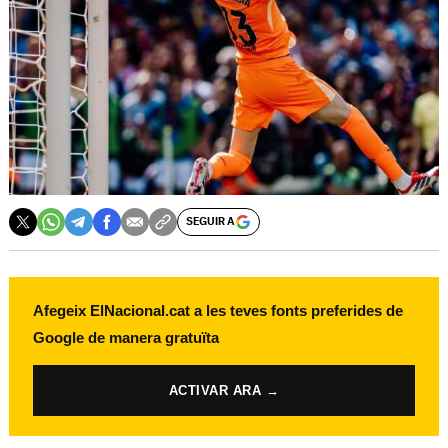
SEGUIR A
Afegeix ElNacional.cat a les teves fonts preferides de
Google de manera gratuïta
ACTIVAR ARA →