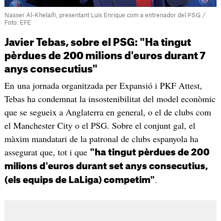
Nasser Al-Khelaïfi, presentant Luis Enrique com a entrenador del PSG /
Foto: EFE
Javier Tebas, sobre el PSG: "Ha tingut
pèrdues de 200 milions d'euros durant 7
anys consecutius"
En una jornada organitzada per Expansió i PKF Attest,
Tebas ha condemnat la insostenibilitat del model econòmic
que se segueix a Anglaterra en general, o el de clubs com
el Manchester City o el PSG. Sobre el conjunt gal, el
màxim mandatari de la patronal de clubs espanyola ha
assegurat que, tot i que
"ha tingut pèrdues de 200
milions d'euros durant set anys consecutius,
.
(els equips de LaLiga) competim"