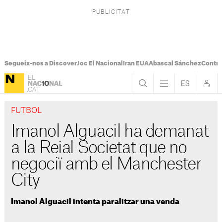
Segueix-nos a Discover
Joc El Nacional
Iran EUA
Abascal Sánchez
Control
FUTBOL
Imanol Alguacil ha demanat
a la Reial Societat que no
negociï amb el Manchester
City
Imanol Alguacil intenta paralitzar una venda