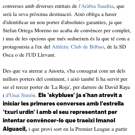
converses amb diverses entitats de
l'Aràbia Saudita
, que
serà la seva pròxima destinació. Això obliga a haver
d'identificar un nou porter d'absolutes garanties, ja que
Stefan Ortega Moreno no acaba de convèncer per complet,
i una de les opcions que més sedueixen és la que té com a
protagonista a l'ex del
Athletic Club de Bilbao
, de la SD
Osca o de l'UD Llevant.
Des que va aterrar a Anoeta, s'ha consagrat com un dels
millors porters del continent, i això també li ha servit per
ser el tercer porter de 'La Roja', per darrere de David Raya
i
d'Unai Simón
.
Els 'skyblues' ja s'han atrevit a
iniciar les primeres converses amb l'estrella
'txuri urdin' i amb el seu representant per
intentar convèncer-lo que traeixi Imanol
i que provi sort en la Premier League a partir
Alguacil,