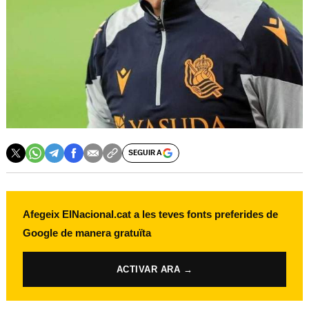
SEGUIR A
Afegeix ElNacional.cat a les teves fonts preferides de
Google de manera gratuïta
ACTIVAR ARA →