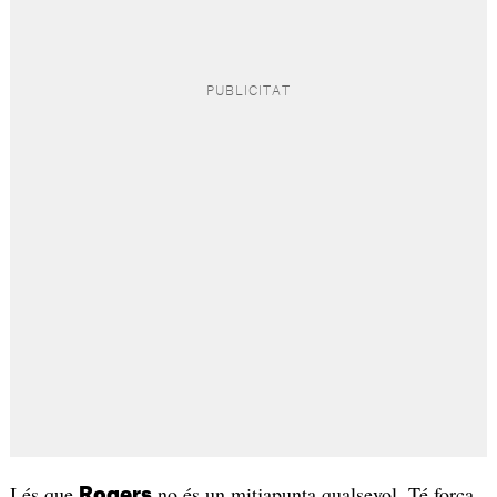
I és que
no és un mitjapunta qualsevol. Té força
Rogers