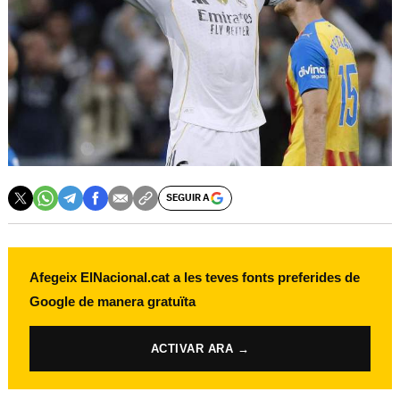
SEGUIR A
Afegeix ElNacional.cat a les teves fonts preferides de
Google de manera gratuïta
ACTIVAR ARA →