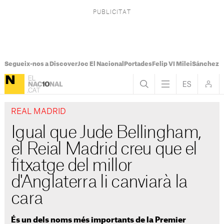
Segueix-nos a Discover
Joc El Nacional
Portades
Felip VI Milei
Sánchez 
REAL MADRID
Igual que Jude Bellingham,
el Reial Madrid creu que el
fitxatge del millor
d'Anglaterra li canviarà la
cara
És un dels noms més importants de la Premier