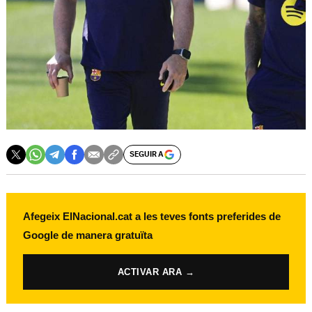
SEGUIR A
Afegeix ElNacional.cat a les teves fonts preferides de
Google de manera gratuïta
ACTIVAR ARA →