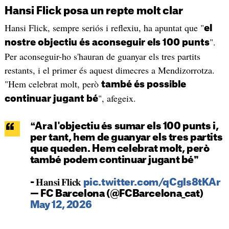
Hansi Flick posa un repte molt clar
Hansi Flick, sempre seriós i reflexiu, ha apuntat que "
el
".
nostre objectiu és aconseguir els 100 punts
Per aconseguir-ho s'hauran de guanyar els tres partits
restants, i el primer és aquest dimecres a Mendizorrotza.
"Hem celebrat molt, però
també és possible
", afegeix.
continuar jugant bé
❝Ara l'objectiu és sumar els 100 punts i,
per tant, hem de guanyar els tres partits
que queden. Hem celebrat molt, però
també podem continuar jugant bé❞
- 𝐇𝐚𝐧𝐬𝐢 𝐅𝐥𝐢𝐜𝐤
pic.twitter.com/qCgls8tKAr
— FC Barcelona (@FCBarcelona_cat)
May 12, 2026