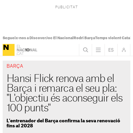
Segueix-nos a Discover
Joc El Nacional
Rodri Barça
Temps violent Catal
BARÇA
Hansi Flick renova amb el
Barça i remarca el seu pla:
"L'objectiu és aconseguir els
100 punts"
L'entrenador del Barça confirma la seva renovació
fins al 2028