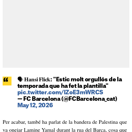
🗣️ 𝐇𝐚𝐧𝐬𝐢 𝐅𝐥𝐢𝐜𝐤: "Estic molt orgullós de la
temporada que ha fet la plantilla"
pic.twitter.com/lZoE3mWRCS
— FC Barcelona (@FCBarcelona_cat)
May 12, 2026
Per acabar, també ha parlat de la bandera de Palestina que
va onejar Lamine Yamal durant la rua del Barça, cosa que