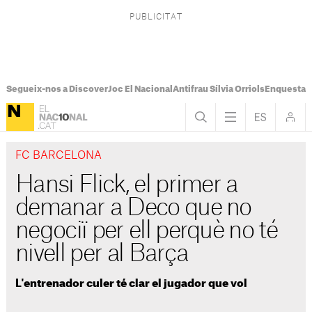
Segueix-nos a Discover
Joc El Nacional
Antifrau Sílvia Orriols
Enquesta F
FC BARCELONA
Hansi Flick, el primer a
demanar a Deco que no
negociï per ell perquè no té
nivell per al Barça
L'entrenador culer té clar el jugador que vol