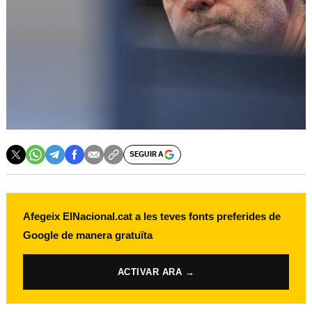
SEGUIR A
Afegeix ElNacional.cat a les teves fonts preferides de
Google de manera gratuïta
ACTIVAR ARA →