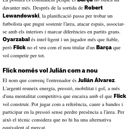
davanter més. Després de la sortida de
Robert
, la planificació passa per trobar un
Lewandowski
futbolista que pugui sostenir l'àrea, atacar espais, associar-
se amb els interiors i marcar diferències en partits grans.
és intel·ligent i un jugador més que fiable,
Oyarzabal
però
no el veu com el nou titular d'un
que
Flick
Barça
vol competir per tot.
Flick només vol Julián com a nou
El nom que convenç l'entrenador és
.
Julián Álvarez
L'argentí reuneix energia, pressió, mobilitat i gol, a més
d'una mentalitat competitiva que encaixa amb el que
Flick
vol construir. Pot jugar com a referència, caure a bandes i
participar en la pressió sense perdre presència a l'àrea. Per
això el tècnic considera que no hi ha una alternativa
equivalent al mercat.