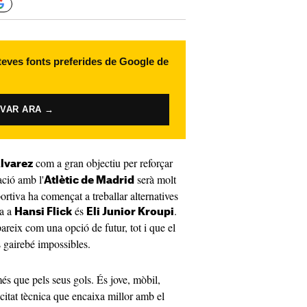
 teves fonts preferides de Google de
IVAR ARA →
com a gran objectiu per reforçar
Álvarez
ació amb l'
serà molt
Atlètic de Madrid
ortiva ha començat a treballar alternatives
da a
és
.
Hansi Flick
Eli Junior Kroupi
areix com una opció de futur, tot i que el
s gairebé impossibles.
s que pels seus gols. És jove, mòbil,
acitat tècnica que encaixa millor amb el