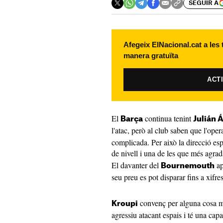
SEGUIR A
Afegeix ElNacional.cat a les
manera gratuïta
ACT
El
continua tenint
Barça
Julián 
l'atac, però al club saben que l'oper
complicada. Per això la direcció esp
de nivell i una de les que més agra
El davanter del
ap
Bournemouth
seu preu es pot disparar fins a xifre
convenç per alguna cosa mé
Kroupi
agressiu atacant espais i té una cap