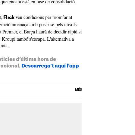
 que encara està en fase de consolidació.
t,
veu condicions per triomfar al
Flick
eració amenaça amb posar-se pels núvols.
a Premier, el Barça haurà de decidir ràpid si
e Kroupi també s'escapa. L'alternativa a
rata.
otícies d’última hora de
nacional.
Descarrega’t aquí l’app
MÉS