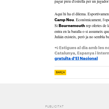
pagar preu d'estrella per un jugador
Aquí hi ha el dilema. Esportivamen
. Econòmicament, l'op
Camp Nou
Si
rep ofertes de l
Bournemouth
entra en la baralla o si assumeix qu
Julián existeix, però ja no sembla ba
📲 Estigues al dia amb les n
Catalunya, Espanya i Inter
gratuïta d’El Nacional
BARÇA