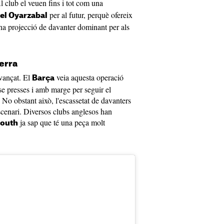
Al club el veuen fins i tot com una
per al futur, perquè ofereix
el Oyarzabal
una projecció de davanter dominant per als
terra
vançat. El
veia aquesta operació
Barça
se presses i amb marge per seguir el
 No obstant això, l'escassetat de davanters
escenari. Diversos clubs anglesos han
ja sap que té una peça molt
outh