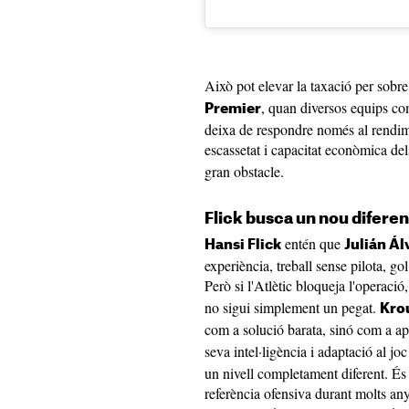
Això pot elevar la taxació per sobr
, quan diversos equips co
Premier
deixa de respondre només al rendime
escassetat i capacitat econòmica de
gran obstacle.
Flick busca un nou diferen
entén que
Hansi Flick
Julián Ál
experiència, treball sense pilota, go
Però si l'Atlètic bloqueja l'operació
no sigui simplement un pegat.
Kro
com a solució barata, sinó com a ap
seva intel·ligència i adaptació al jo
un nivell completament diferent. És 
referència ofensiva durant molts any