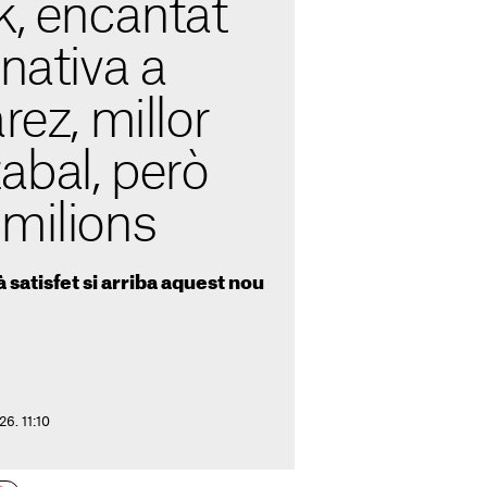
k, encantat
rnativa a
rez, millor
abal, però
milions
 satisfet si arriba aquest nou
26. 11:10