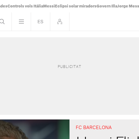
ades
Controls vols Itàlia
Messi
Eclipsi solar miradors
Govern Illa
Jorge Mess
FC BARCELONA