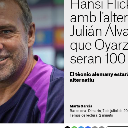
Hansi Flic
amb l'alte
Julián Álva
que Oyarz
seran 100 
El tècnic alemany estarà
alternatiu
Marta García
Barcelona. Dimarts, 7 de juliol de 20
Temps de lectura: 2 minuts