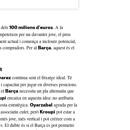
e dels
. A la
100 milions d'euros
mpeteixen per un davanter jove, el preu
nt actual i comença a incloure potencial,
ls compradors. Per al
, aquest és el
Barça
t
continua sent el fitxatge ideal. Té
varez
l i capacitat per jugar en diverses posicions.
, el
necessita un pla alternatiu que
Barça
encaixa en aquesta idea: no arribaria
upi
osta estratègica.
agrada per la
Oyarzabal
c associatiu culer, però
pot estar a
Kroupi
més jove, més vertical i pot créixer com a
s. El dubte és si el Barça es pot permetre