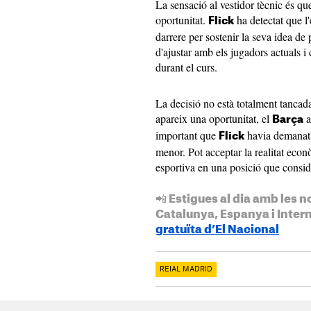
La sensació al vestidor tècnic és qu
oportunitat.
ha detectat que l
Flick
darrere per sostenir la seva idea de 
d'ajustar amb els jugadors actuals i
durant el curs.
La decisió no està totalment tancada
apareix una oportunitat, el
a
Barça
important que
havia demanat. 
Flick
menor. Pot acceptar la realitat eco
esportiva en una posició que conside
📲 Estigues al dia amb les n
Catalunya, Espanya i Inter
gratuïta d’El Nacional
REIAL MADRID