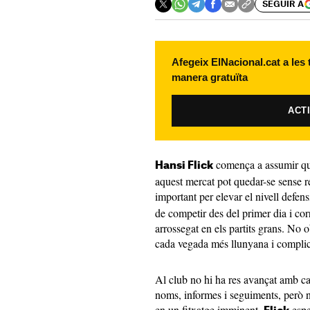
SEGUIR A
Afegeix ElNacional.cat a les
manera gratuïta
ACT
comença a assumir que
Hansi Flick
aquest mercat pot quedar-se sense r
important per elevar el nivell defen
de competir des del primer dia i cor
arrossegat en els partits grans. No o
cada vegada més llunyana i compli
Al club no hi ha res avançat amb ca
noms, informes i seguiments, però 
en un fitxatge imminent.
espe