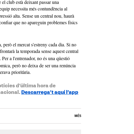
e el club està deixant passar una
'equip necessita més contundència al
pressió alta. Sense un central nou, haurà
 confiar que no apareguin problemes físics
, però el mercat s'estreny cada dia. Si no
frontarà la temporada sense aquest central
Per a l'entrenador, no és una qüestió
nòmica, però no deixa de ser una renúncia
rava prioritària.
otícies d’última hora de
nacional.
Descarrega’t aquí l’app
MÉS