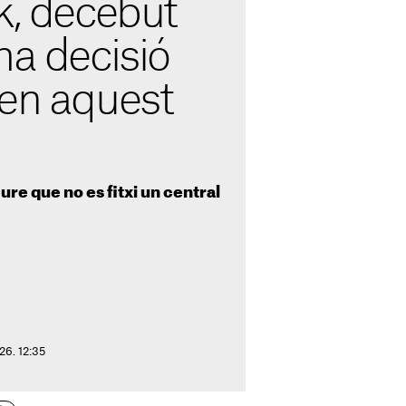
k, decebut
ma decisió
 en aquest
re que no es fitxi un central
026. 12:35