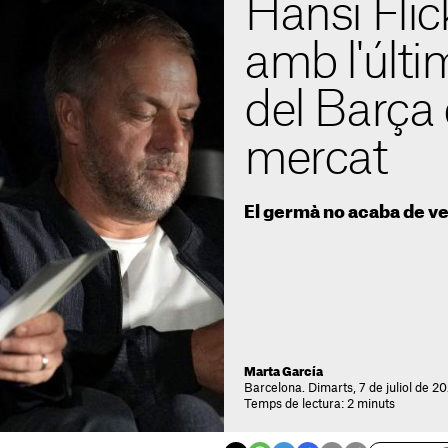
Hansi Flic
amb l'últi
del Barça
mercat
El germà no acaba de veu
Marta García
Barcelona. Dimarts, 7 de juliol de 2
Temps de lectura: 2 minuts