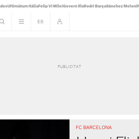
ades
Ultimàtum Itàlia
Felip VI Milei
Govern Illa
Rodri Barça
Sánchez Meloni
FC BARCELONA