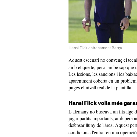
Hansi Flick entrenament Barça
Aquest escenari no convenç el tècn
amb el que té, però també sap que 
Les lesions, les sancions i les baix
aparentment coberta en un problema.
pugés el nivell real de la plantilla.
Hansi Flick volia més gara
L'alemany no buscava un fitxatge de
jugar partits importants, amb persona
defensar lluny de l'àrea. Aquest perf
condicions d'entrar en una operació