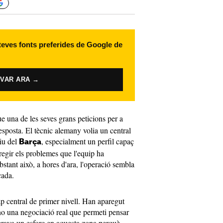
 teves fonts preferides de Google de
IVAR ARA →
 una de les seves grans peticions per a
esposta. El tècnic alemany volia un central
siu del
, especialment un perfil capaç
Barça
regir els problemes que l'equip ha
bstant això, a hores d'ara, l'operació sembla
cada.
p central de primer nivell. Han aparegut
no una negociació real que permeti pensar
rava un esforç en aquesta zona perquè