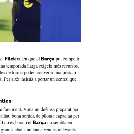
ic.
entén que el
pot competir
Flick
Barça
una temporada llarga exigeix més recursos.
ades de forma poden convertir una posició
 Per això insistia a portar un central que
nties
 farciment. Volia un defensa preparat per
litat, bona sortida de pilota i capacitat per
il no és barat i el
no sembla en
Barça
 gran si abans no tanca vendes rellevants.