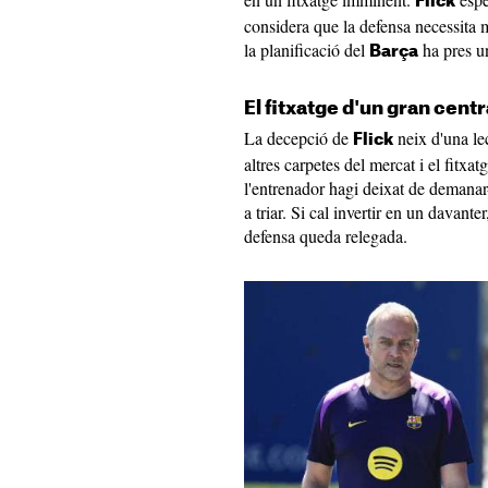
Flick
considera que la defensa necessita mé
la planificació del
ha pres un
Barça
El fitxatge d'un gran centr
La decepció de
neix d'una le
Flick
altres carpetes del mercat i el fitxa
l'entrenador hagi deixat de demanar
a triar. Si cal invertir en un davante
defensa queda relegada.