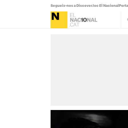
Segueix-nos a Discover
Joc El Nacional
Port