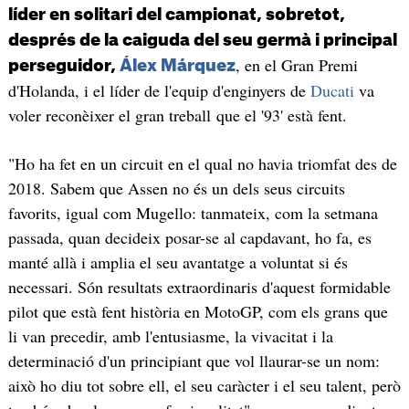
líder en solitari del campionat, sobretot,
després de la caiguda del seu germà i principal
, en el Gran Premi
perseguidor,
Álex Márquez
d'Holanda, i el líder de l'equip d'enginyers de
Ducati
va
voler reconèixer el gran treball que el '93' està fent.
"Ho ha fet en un circuit en el qual no havia triomfat des de
2018. Sabem que Assen no és un dels seus circuits
favorits, igual com Mugello: tanmateix, com la setmana
passada, quan decideix posar-se al capdavant, ho fa, es
manté allà i amplia el seu avantatge a voluntat si és
necessari. Són resultats extraordinaris d'aquest formidable
pilot que està fent història en MotoGP, com els grans que
li van precedir, amb l'entusiasme, la vivacitat i la
determinació d'un principiant que vol llaurar-se un nom:
això ho diu tot sobre ell, el seu caràcter i el seu talent, però