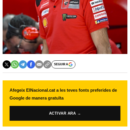
SEGUIR A
Afegeix ElNacional.cat a les teves fonts preferides de
Google de manera gratuïta
ACTIVAR ARA →