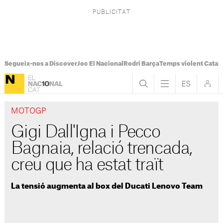
Segueix-nos a Discover
Joc El Nacional
Rodri Barça
Temps violent Catal
MOTOGP
Gigi Dall'Igna i Pecco
Bagnaia, relació trencada,
creu que ha estat traït
La tensió augmenta al box del Ducati Lenovo Team