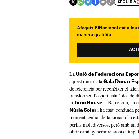
SEGUIR A
Afegeix ElNacional.cat a les
manera gratuïta
ACT
La
Unió de Federacions Espor
aquest dimarts la
Gala Dona i Es
de referència per reconèixer el talent
transformen l’esport català des de d
la
, a Barcelona, ha 
Juno House
i ha estat conduïda pe
Núria Soler
moment central de la jornada ha est
perfils molt diversos, però amb un 
obrir camí, generar referents i impul