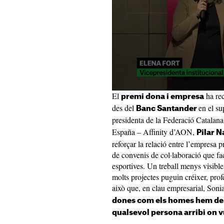
El
ha re
premi dona i empresa
des del
en el su
Banc Santander
presidenta de la Federació Catalana
España – Affinity d’AON,
Pilar N
reforçar la relació entre l’empresa pr
de convenis de col·laboració que fac
esportives. Un treball menys visible
molts projectes puguin créixer, prof
això que, en clau empresarial, Soni
dones com els homes hem de t
qualsevol persona arribi on v