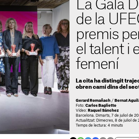
La Gala D
de la UFEC
premis per
el talent i 
femení
La cita ha distingit traj
obren camí dins del sec
Gerard Romañach
/
Bernat Aguil
Foto:
Carlos Baglietto
Vídeo:
Raquel Sánchez
Barcelona. Dimarts, 7 de juliol de 2
Actualitzat: Dimecres, 8 de juliol de
Temps de lectura: 4 minuts