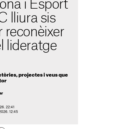
ona i Esport
 lliura sis
 reconèixer
el lideratge
ectòries, projectes i veus que
tor
ar
026. 22:41
 2026. 12:45