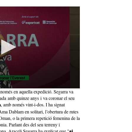
 només en aquella expedició. Segarra va
lada amb quinze anys i va coronar el seu
, amb només vint-i-dos. I ha signat
a
Ama Dablam en solitari, l’obertura de rutes
d’Oman, o la primera repetició femenina de la
nia. Parlant des del seu terreny i
ona, Araceli Segarra ha explicat que "
si