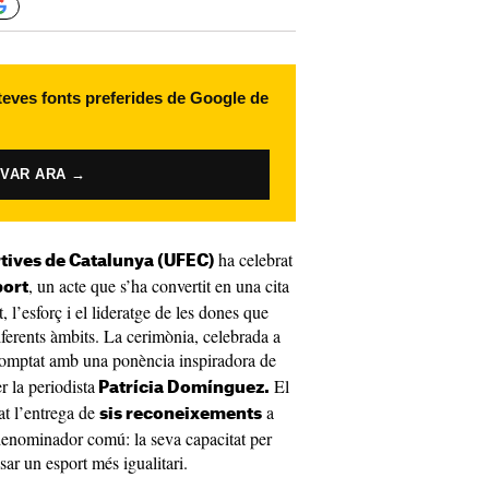
 teves fonts preferides de Google de
IVAR ARA →
ha celebrat
tives de Catalunya (UFEC)
, un acte que s’ha convertit en una cita
port
, l’esforç i el lideratge de les dones que
iferents àmbits. La cerimònia, celebrada a
comptat amb una ponència inspiradora de
r la periodista
El
Patrícia Domínguez.
at l’entrega de
a
sis reconeixements
denominador comú: la seva capacitat per
sar un esport més igualitari.