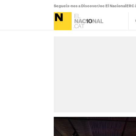
Segueix-nos a Discover
Joc El Nacional
ERC à