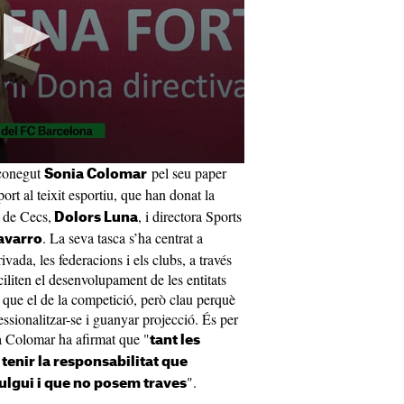
conegut
pel seu paper
Sonia Colomar
port al teixit esportiu, que han donat la
 de Cecs,
, i directora Sports
Dolors Luna
. La seva tasca s’ha centrat a
avarro
ivada, les federacions i els clubs, a través
iliten el desenvolupament de les entitats
 que el de la competició, però clau perquè
essionalitzar-se i guanyar projecció. És per
a Colomar ha afirmat que "
tant les
enir la responsabilitat que
".
ulgui i que no posem traves