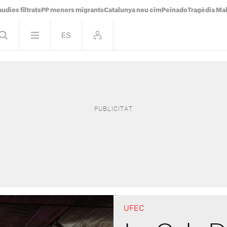
udios filtrats
PP menors migrants
Catalunya nou cim
Peinado
Tragèdia Ma
UFEC