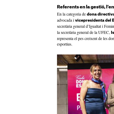
Referents en la gestió, l’e
En la categoria de
dona directiv
advocada i
vicepresidenta del 
secretària general d’Igualtat i Femi
la secretària general de la UFEC,
I
representa el pes creixent de les do
esportius.