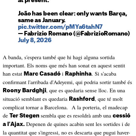
at present.
João has been clear: only wants Barça,
same as January.
pic.twitter.com/pMYa6tahN7
— Fabrizio Romano (@FabrizioRomano)
July 8, 2026
A banda, s'espera també que hi hagi alguna sortida
important. Els noms que més han sonat en aquest sentit
han estat
i
. Si s'acaba
Marc Casadó
Raphinha
confirmant l'arribada d'Adeyemi, qui podria sortir també és
, que es quedaria sense lloc. En una
Roony Bardghji
situació semblant es quedaria
, que té molt
Rashford
complicat tornar a Barcelona. A la porteria, el madecap
de
sembla que es resoldrà amb una
Ter Stegen
cessió
Depenen de quines acabin sent les sortides i de
a l'Ajax.
la quantitat que s'ingressi, no es descarta que pugui haver-