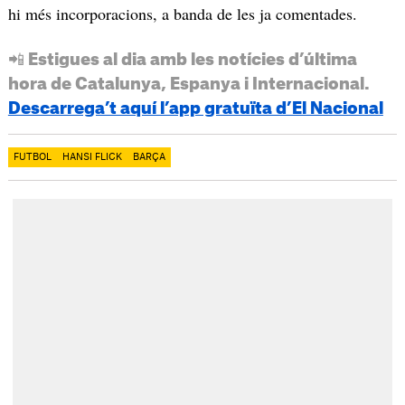
hi més incorporacions, a banda de les ja comentades.
📲 Estigues al dia amb les notícies d’última
hora de Catalunya, Espanya i Internacional.
Descarrega’t aquí l’app gratuïta d’El Nacional
FUTBOL
HANSI FLICK
BARÇA