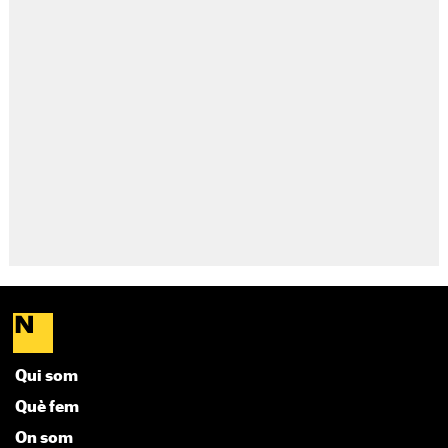
Qui som
Què fem
On som