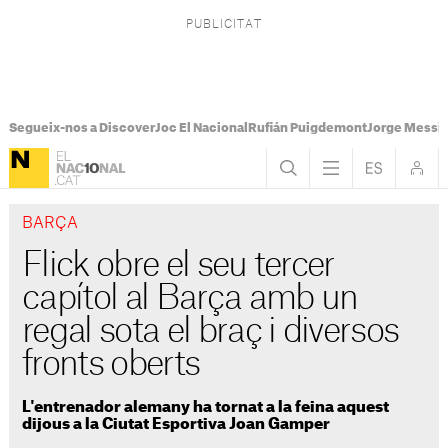
Segueix-nos a Discover
Joc El Nacional
Rufián Puigdemont
Jorge Messi
BARÇA
Flick obre el seu tercer
capítol al Barça amb un
regal sota el braç i diversos
fronts oberts
L'entrenador alemany ha tornat a la feina aquest
dijous a la Ciutat Esportiva Joan Gamper