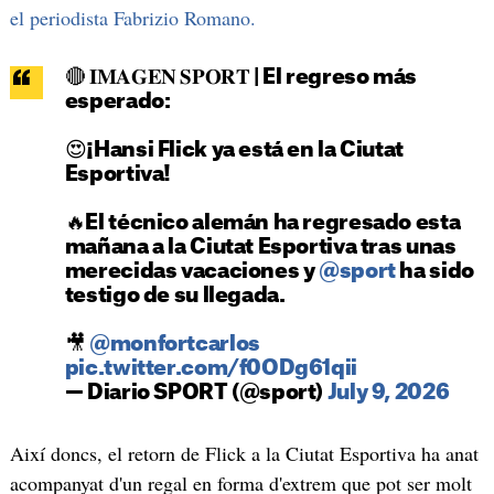
el periodista Fabrizio Romano.
🔴 𝐈𝐌𝐀𝐆𝐄𝐍 𝐒𝐏𝐎𝐑𝐓 | El regreso más
esperado:
😍¡Hansi Flick ya está en la Ciutat
Esportiva!
🔥El técnico alemán ha regresado esta
mañana a la Ciutat Esportiva tras unas
merecidas vacaciones y
@sport
ha sido
testigo de su llegada.
🎥
@monfortcarlos
pic.twitter.com/f0ODg61qii
— Diario SPORT (@sport)
July 9, 2026
Així doncs, el retorn de Flick a la Ciutat Esportiva ha anat
acompanyat d'un regal en forma d'extrem que pot ser molt