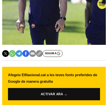
SEGUIR A
Afegeix ElNacional.cat a les teves fonts preferides de
Google de manera gratuïta
ACTIVAR ARA →