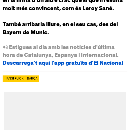
en la firma d'un altre crac que sí que li resulta
molt més convincent, com és Leroy Sané.
També arribaria lliure, en el seu cas, des del
Bayern de Munic.
📲 Estigues al dia amb les notícies d’última
hora de Catalunya, Espanya i Internacional.
Descarrega’t aquí l’app gratuïta d’El Nacional
HANSI FLICK
BARÇA