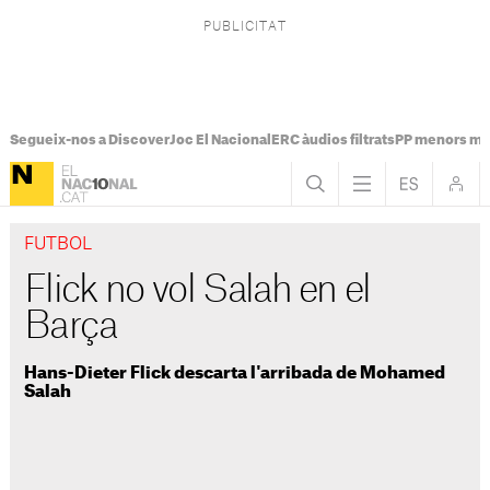
Segueix-nos a Discover
Joc El Nacional
ERC àudios filtrats
PP menors mi
FUTBOL
Flick no vol Salah en el
Barça
Hans-Dieter Flick descarta l'arribada de Mohamed
Salah