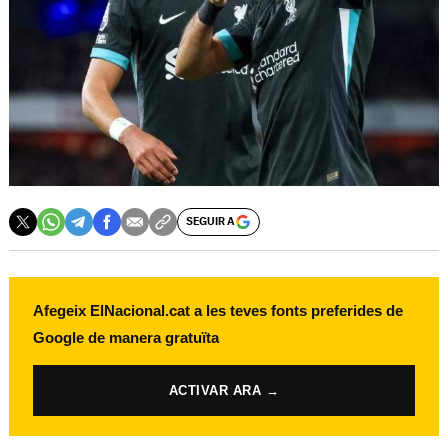
SEGUIR A
Afegeix ElNacional.cat a les teves fonts preferides de
Google de manera gratuïta
ACTIVAR ARA →